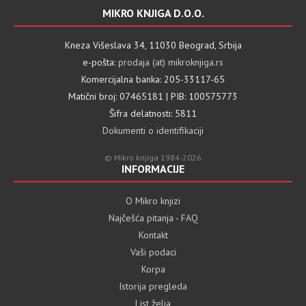
MIKRO KNJIGA D.O.O.
Kneza Višeslava 34, 11030 Beograd, Srbija
e-pošta:
prodaja (at) mikroknjiga.rs
Komercijalna banka: 205-33117-65
Matični broj: 07465181 | PIB: 100575773
Šifra delatnosti: 5811
Dokumenti o identifikaciji
© Mikro knjiga 1984-2026
INFORMACIJE
O Mikro knjizi
Najčešća pitanja - FAQ
Kontakt
Vaši podaci
Korpa
Istorija pregleda
List želja