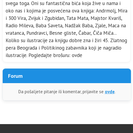
svega toga. Oni su fantastična bića koja žive u nama i
oko nas i kojima je posvećena ova knjiga: Andrmolj, Mira
i 300 Vira, Zvijuk i Zgubidan, Tata Mata, Majstor Kvariš,
Radio Mileva, Baba Saveta, Nadžak Baba, Zjale, Maca na
vratanca, Pundravci, Besne gliste, Čabar, Čiča Miča...
Koliko su ilustracije za knjigu dobre zna i žiri 45. Zlatnog
pera Beograda i Politikinog zabavnika koji je nagradio
ilustracije. Pogledajte brošuru: ovde
Forum
Da pošaljete pitanje ili komentar, prijavite se
ovde
.