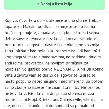
♥
Dodaj u listu želja
Koji vas đavo tera da: - izblebećete ono što ne treba -
lupate ko Maksim po diviziji - smejete se ko lud na
brašno - popujete, zabadate nos gde ne treba i svima
delite savete - zvocate bez kraja i konca - zabodete
prst u tortu za goste - davite ljude oko sebe ko zmija
žabu - slušate kao bela lala - stanete na ludi kamen? I
kog vraga vi imate s pundravcima, neizdržima i drugim
andracima, proverite u najnovijem priručniku za
neobjašnjive ljudske porive NE ZNAM ŠTA MI BI! Koliko
puta u životu vam se desilo da izgovorite ili uradite
nešto potpuno nepromišljeno i neprimereno, pa potom
samo zbunjeno kažete "ne znam šta mi bi." Ne brinite,
niste vi krivi. Nisu krivi ni drugi, kao što nisu ni vaši
roditelji, a ni Frojd. Krivi su oni. Oni nisu vile, vilenjaci, ni
ale, ni bauci, ni anđeli, ni demoni... ili su pomalo od