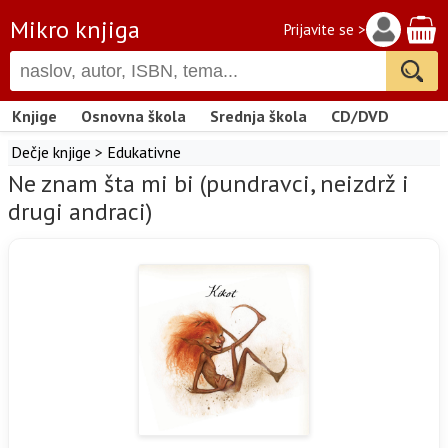
Mikro knjiga
Prijavite se >
Knjige
Osnovna škola
Srednja škola
CD/DVD
Dečje knjige
>
Edukativne
Ne znam šta mi bi (pundravci, neizdrž i
drugi andraci)