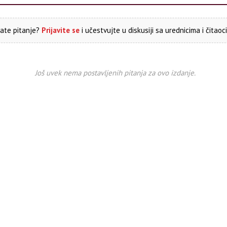
ate pitanje?
Prijavite se
i učestvujte u diskusiji sa urednicima i čitaoc
Još uvek nema postavljenih pitanja za ovo izdanje.