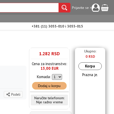
Prijavite se >
+381 (11) 3055-010 i 3055-015
Ukupno:
1.282 RSD
0 RSD
Cena za inostranstvo:
Korpa
13,00 EUR
Prazna je.
Komada:
Dodaj u korpu
Podeli
Naručite telefonom:
Nije radno vreme