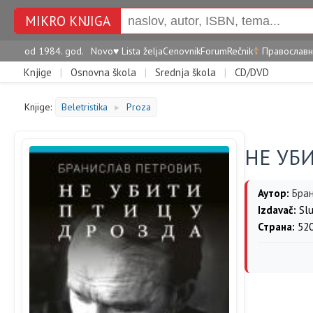
MIKRO KNJIGA
od 1984. god.
Novo
♥
Lista želja
Cenovnik
Forum
Rečnik
☦
Православн
Knjige
|
Osnovna škola
|
Srednja škola
|
CD/DVD
Knjige:
Beletristika
Proza
►
НЕ УБ
Аутор:
Бра
Izdavač:
Slu
Страна:
52