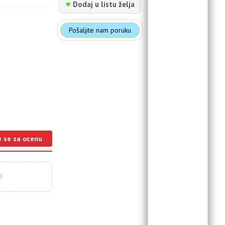
♥
Dodaj u listu želja
Pošaljite nam poruku
e se za ocenu
!