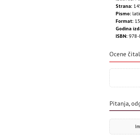
Strana:
145
Pismo:
lati
Format:
15
Godina izd
ISBN:
978-
Ocene čita
Pitanja, od
Im