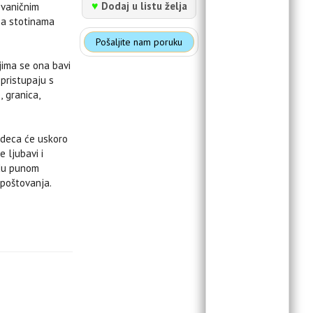
♥
Dodaj u listu želja
zvaničnim
sa stotinama
Pošaljite nam poruku
ojima se ona bavi
 pristupaju s
 granica,
 deca će uskoro
 ljubavi i
odu punom
 poštovanja.