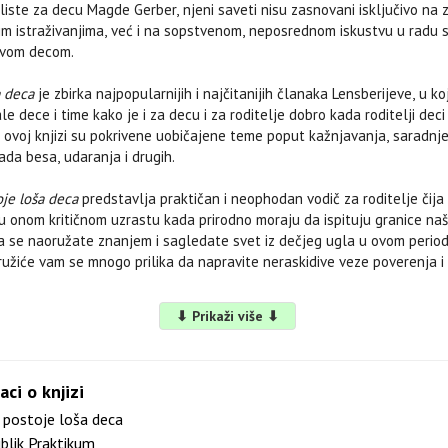
liste za decu Magde Gerber, njeni saveti nisu zasnovani isključivo na 
đim istraživanjima, već i na sopstvenom, neposrednom iskustvu u radu 
hovom decom.
a deca
je zbirka najpopularnijih i najčitanijih članaka Lensberijeve, u k
 dece i time kako je i za decu i za roditelje dobro kada roditelji deci
ovoj knjizi su pokrivene uobičajene teme poput kažnjavanja, saradnje,
pada besa, udaranja i drugih.
je loša deca
predstavlja praktičan i neophodan vodič za roditelje čija
su u onom kritičnom uzrastu kada prirodno moraju da ispituju granice naše
da se naoružate znanjem i sagledate svet iz dečjeg ugla u ovom peri
ružiće vam se mnogo prilika da napravite neraskidive veze poverenja i
⬇ Prikaži više ⬇
aci o knjizi
postoje loša deca
blik Praktikum