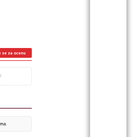
e se za ocenu
!
ima.