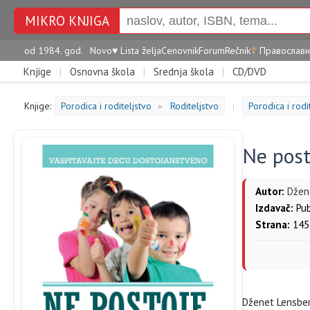
MIKRO KNJIGA
od 1984. god.
Novo
♥
Lista želja
Cenovnik
Forum
Rečnik
☦
Православн
Knjige
|
Osnovna škola
|
Srednja škola
|
CD/DVD
Knjige:
Porodica i roditeljstvo
Roditeljstvo
Porodica i rodi
►
|
Ne post
Autor:
Džen
Izdavač:
Pub
Strana:
145
Dženet Lensberi