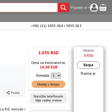
Prijavite se >
+381 (11) 3055-010 i 3055-015
Ukupno:
1.035 RSD
0 RSD
Cena za inostranstvo:
Korpa
10,00 EUR
Prazna je.
Komada:
Dodaj u korpu
Podeli
Naručite telefonom:
Nije radno vreme
jica RIE metode i