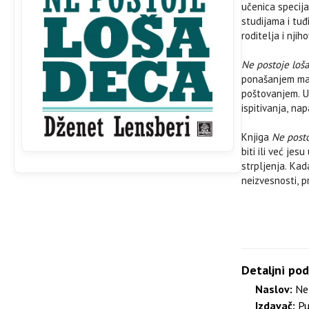
učenica specija
studijama i tu
roditelja i nji
Ne postoje loš
ponašanjem male
poštovanjem. U 
ispitivanja, na
Knjiga
Ne posto
biti ili već je
strpljenja. Ka
neizvesnosti, p
Detaljni pod
Naslov:
Ne 
Izdavač:
Pu