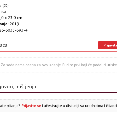
 (cb)
nica
,0 x 23,0 cm
anja:
2019
86-6035-693-4
laca
Prijavit
Za sada nema ocena za ovo izdanje. Budite prvi koji će podeliti utiske
govori, mišljenja
ate pitanje?
Prijavite se
i učestvujte u diskusiji sa urednicima i čitaoc