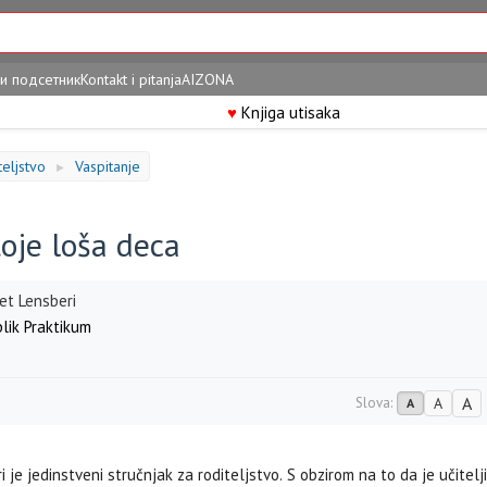
и подсетник
Kontakt i pitanja
AIZONA
♥
Knjiga utisaka
teljstvo
Vaspitanje
►
oje loša deca
et Lensberi
lik Praktikum
A
Slova:
A
A
 je jedinstveni stručnjak za roditeljstvo. S obzirom na to da je učitel