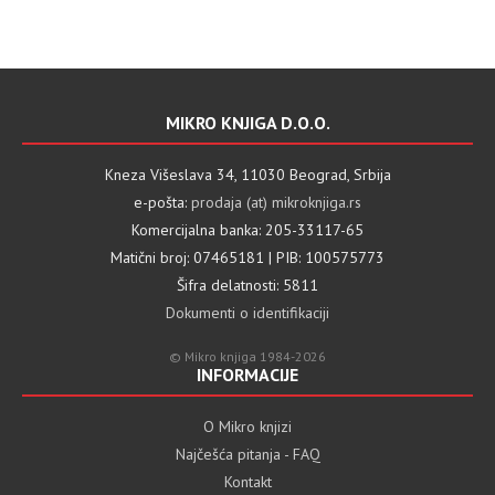
MIKRO KNJIGA D.O.O.
Kneza Višeslava 34, 11030 Beograd, Srbija
e-pošta:
prodaja (at) mikroknjiga.rs
Komercijalna banka: 205-33117-65
Matični broj: 07465181 | PIB: 100575773
Šifra delatnosti: 5811
Dokumenti o identifikaciji
© Mikro knjiga 1984-2026
INFORMACIJE
O Mikro knjizi
Najčešća pitanja - FAQ
Kontakt