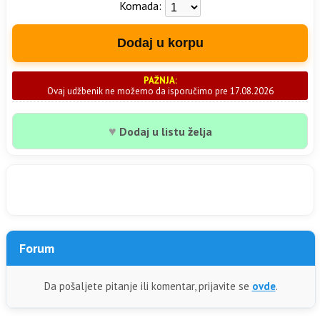
Komada:
Dodaj u korpu
PAŽNJA:
Ovaj udžbenik ne možemo da isporučimo pre 17.08.2026
♥
Dodaj u listu želja
Forum
Da pošaljete pitanje ili komentar, prijavite se
ovde
.