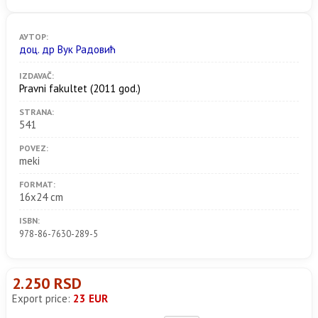
АУТОР:
доц. др Вук Радовић
IZDAVAČ:
Pravni fakultet
(2011 god.)
STRANA:
541
POVEZ:
meki
FORMAT:
16x24 cm
ISBN:
978-86-7630-289-5
2.250 RSD
Export price:
23 EUR