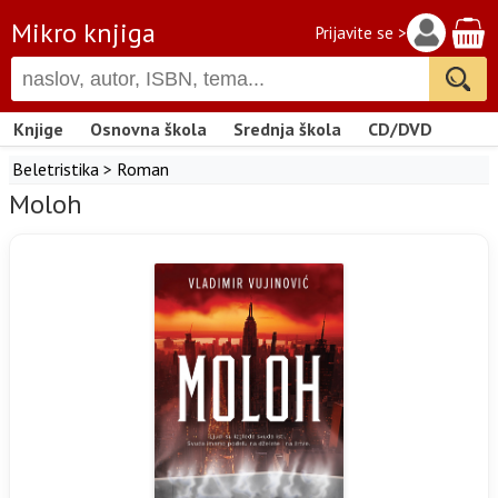
Mikro knjiga
Prijavite se >
Knjige
Osnovna škola
Srednja škola
CD/DVD
Beletristika
>
Roman
Moloh