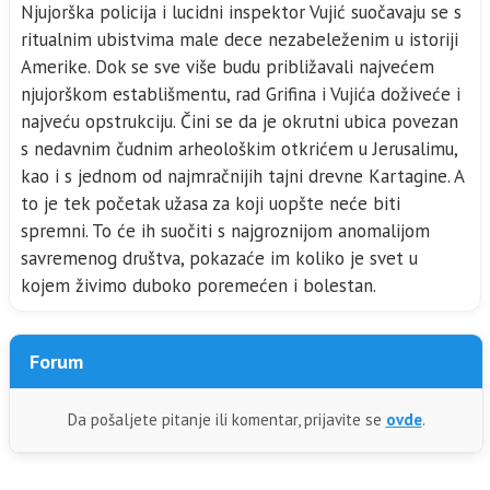
Njujorška policija i lucidni inspektor Vujić suočavaju se s
ritualnim ubistvima male dece nezabeleženim u istoriji
Amerike. Dok se sve više budu približavali najvećem
njujorškom establišmentu, rad Grifina i Vujića doživeće i
najveću opstrukciju. Čini se da je okrutni ubica povezan
s nedavnim čudnim arheološkim otkrićem u Jerusalimu,
kao i s jednom od najmračnijih tajni drevne Kartagine. A
to je tek početak užasa za koji uopšte neće biti
spremni. To će ih suočiti s najgroznijom anomalijom
savremenog društva, pokazaće im koliko je svet u
kojem živimo duboko poremećen i bolestan.
Forum
Da pošaljete pitanje ili komentar, prijavite se
ovde
.