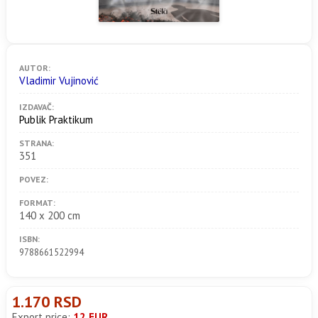
AUTOR:
Vladimir Vujinović
IZDAVAČ:
Publik Praktikum
STRANA:
351
POVEZ:
FORMAT:
140 x 200 cm
ISBN:
9788661522994
1.170 RSD
Export price:
12 EUR