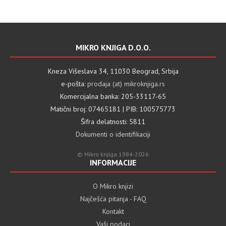
MIKRO KNJIGA D.O.O.
Kneza Višeslava 34, 11030 Beograd, Srbija
e-pošta:
prodaja (at) mikroknjiga.rs
Komercijalna banka: 205-33117-65
Matični broj: 07465181 | PIB: 100575773
Šifra delatnosti: 5811
Dokumenti o identifikaciji
© Mikro knjiga 1984-2026
INFORMACIJE
O Mikro knjizi
Najčešća pitanja - FAQ
Kontakt
Vaši podaci