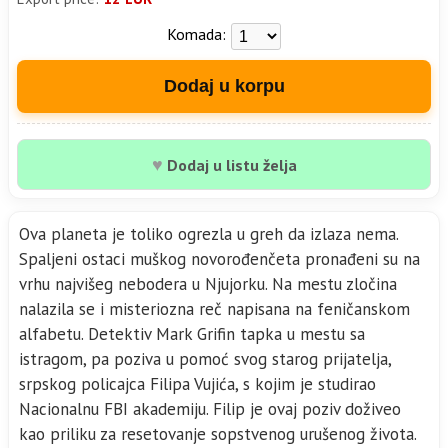
Komada:
Dodaj u korpu
♥
Dodaj u listu želja
Ova planeta je toliko ogrezla u greh da izlaza nema.
Spaljeni ostaci muškog novorođenčeta pronađeni su na
vrhu najvišeg nebodera u Njujorku. Na mestu zločina
nalazila se i misteriozna reč napisana na feničanskom
alfabetu. Detektiv Mark Grifin tapka u mestu sa
istragom, pa poziva u pomoć svog starog prijatelja,
srpskog policajca Filipa Vujića, s kojim je studirao
Nacionalnu FBI akademiju. Filip je ovaj poziv doživeo
kao priliku za resetovanje sopstvenog urušenog života.