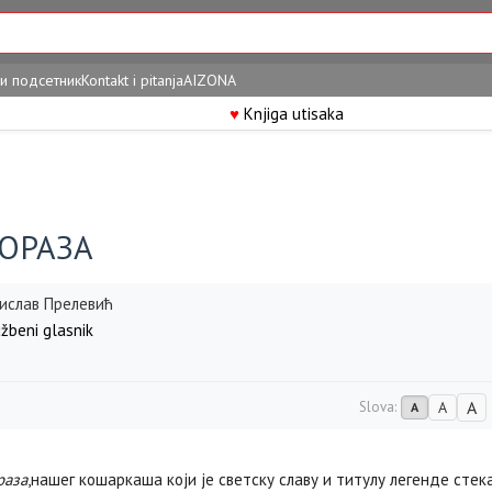
и подсетник
Kontakt i pitanja
AIZONA
♥
Knjiga utisaka
ОРАЗА
ислав Прелевић
žbeni glasnik
A
Slova:
A
A
раза
,нашег кошаркаша који је светску славу и титулу легенде стека