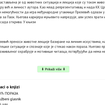
састављена је од животних ситуација и лекција које су током жив
еру већ и личност аутора. Као млад репрезентативац и нада КК Цр
 и немогућности да игра међународне утакмице Прелевић одлази у 
а за Паок. Његова каријера муњевито напредује, али успех прати 
 сада открива. У књизи
левић преноси животне лекције базиране на личним искуствима, на
тешке ситуације и спознаје које је стекао након пораза. Његово
оживљеног охрабрује и мотивише читаоца, потврђујући да нема 
⬇ Prikaži više ⬇
aci o knjizi
Ћ ПОРАЗА
užbeni glasnik
 (cb)