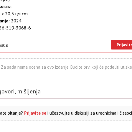
илица
 х 20,5 цм cm
anja:
2024
86-519-3068-6
laca
Prijavit
Za sada nema ocena za ovo izdanje. Budite prvi koji će podeliti utiske
govori, mišljenja
ate pitanje?
Prijavite se
i učestvujte u diskusiji sa urednicima i čitaoc