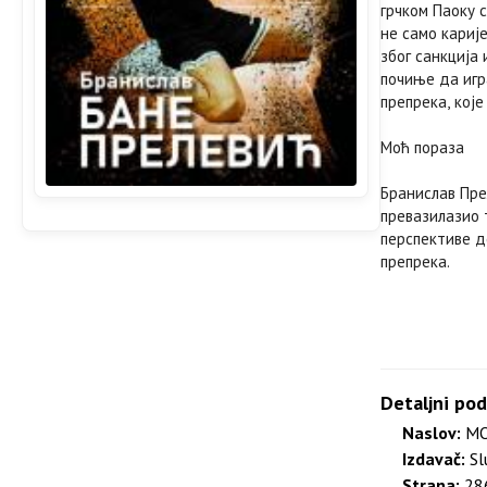
грчком Паоку 
не само кариј
због санкција
почиње да игр
препрека, које
Моћ пораза
Бранислав Пре
превазилазио 
перспективе д
препрека.
Detaljni pod
Naslov:
МО
Izdavač:
Sl
Strana:
286