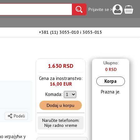
Prijavite se >
+381 (11) 3055-010 i 3055-015
Ukupno:
1.630 RSD
0 RSD
Cena za inostranstvo:
Korpa
16,00 EUR
Prazna je.
Komada:
Dodaj u korpu
Podeli
Naručite telefonom:
Nije radno vreme
о играјући у