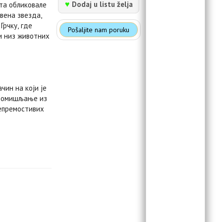
♥
Dodaj u listu želja
ота обликовале
вена звезда,
Грчку, где
Pošaljite nam poruku
и низ животних
чин на који је
 промишљање из
непремостивих