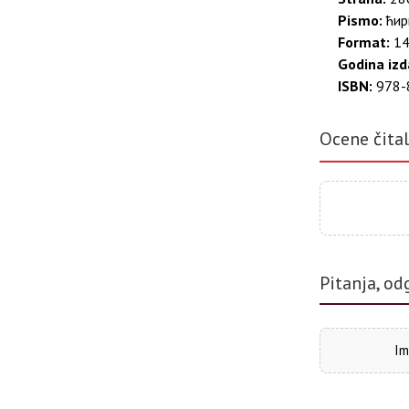
Pismo:
ћир
Format:
14
Godina izd
ISBN:
978-
Ocene čita
Pitanja, od
Im