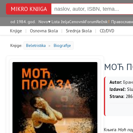
MIKRO KNJIGA
od 1984. god.
Novo
♥
Lista želja
Cenovnik
Forum
Rečnik
☦
Православн
Knjige
|
Osnovna škola
|
Srednja škola
|
CD/DVD
Knjige:
Beletristika
Biografije
►
МОЋ П
Autor:
Бран
Izdavač:
Slu
Strana:
286
Књига
Моћ по