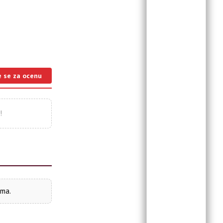
e se za ocenu
!
ima.