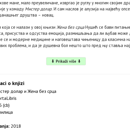
ове мане, мало преувеличане, извргао је руглу у многим својим др
ије у комаду
Мистер долар
. И сам наслов је алузија на највећу оп
данашњег друштва – новац.
 која се налази у овој књизи
Жена без срца
Нушић се бави питањи
а, присуства и одсуства емоција, размишљања да ли љубав може 
 се и модерне медицине и наговештава чињеницу да класична на
вих проблема, и да је душевна бол нешто што пред њу ставља на
⬇ Prikaži više ⬇
aci o knjizi
тер долар и Жена без срца
rtaLibris
 (cb)
илица
anja:
2018