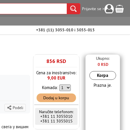
Prijavite se >
+381 (11) 3055-010 i 3055-015
Ukupno:
856 RSD
0 RSD
Cena za inostranstvo:
Korpa
9,00 EUR
Prazna je.
Komada:
Dodaj u korpu
Podeli
Naručite telefonom:
+381 11 3055010
+381 11 3055015
 свега у вишим