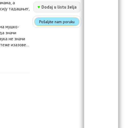
амама, а
♥
Dodaj u listu želja
сесију тадашњег,
Pošaljite nam poruku
ма мушко-
да значи
ука не значи
јтеже изазове…