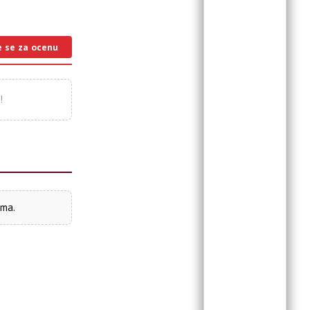
e se za ocenu
!
ima.