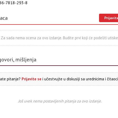
86-7818-293-8
laca
Prijavit
Za sada nema ocena za ovo izdanje. Budite prvi koji će podeliti utiske
govori, mišljenja
ate pitanje?
Prijavite se
i učestvujte u diskusiji sa urednicima i čitaoc
Još uvek nema postavljenih pitanja za ovo izdanje.