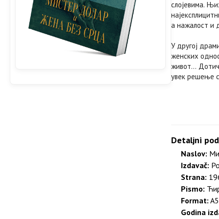
слојевима. Њих
најексплицитн
а нажалост и 
У другој драми
женских однос
живот… Дотиче
увек решење с
Detaljni pod
Naslov:
Мис
Izdavač:
Po
Strana:
196
Pismo:
Ћир
Format:
A5
Godina izd