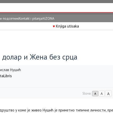
и подсетник
Kontakt i pitanja
AIZONA
♥
Knjiga utisaka
 долар и Жена без срца
ислав Нушић
taLibris
A
Slova:
A
A
друштво у коме је живео Нушић је приметио типичне личности, пре