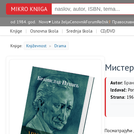
MIKRO KNJIGA
od 1984. god.
Novo
♥
Lista želja
Cenovnik
Forum
Rečnik
☦
Православн
Knjige
|
Osnovna škola
|
Srednja škola
|
CD/DVD
Knjige:
Književnost
Drama
►
Мистер
Autor:
Бран
Izdavač:
Por
Strana:
196
Посматрајући 