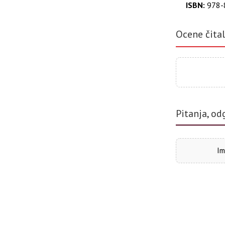
ISBN:
978-
Ocene čita
Pitanja, od
Im