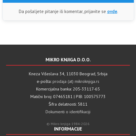
Da pošaljete pitanje ili komentar, prijavite se
ovde
.
MIKRO KNJIGA D.O.O.
Kneza Višeslava 34, 11030 Beograd, Srbija
e-pošta:
prodaja (at) mikroknjiga.rs
Komercijalna banka: 205-33117-65
Matični broj: 07465181 | PIB: 100575773
Šifra delatnosti: 5811
Dokumenti o identifikaciji
© Mikro knjiga 1984-2026
INFORMACIJE