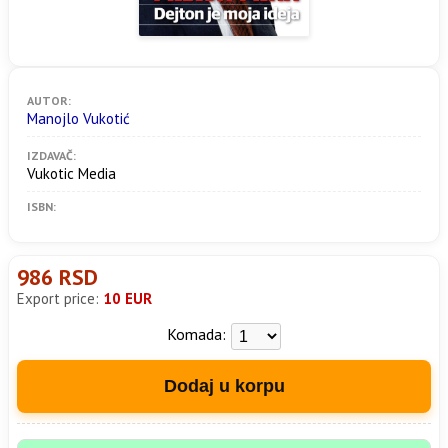
AUTOR:
Manojlo Vukotić
IZDAVAČ:
Vukotic Media
ISBN:
986 RSD
Export price:
10 EUR
Komada:
Dodaj u korpu