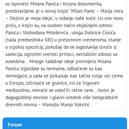
uz ispovest Milana Panića i brojna dokumenta,
predstavljeno je u novoj knjizi “Milan Panić – Misija mira
– Dejton je moja ideja”, u izdanju naše kuće. Uz ovu novu
priču, u knjizi su, na osoben način objašnjeni odnosi
Panića i Slobodana Miloševića , uloga Dobrice Ćosića
(tada predsednika SRJ) u prelomnim vremenima, stanje
u srpskoj opoziciji, pokušaji da se Jugoslavija izvuče iz
sankcija, ogromni svetski pritisci, nestabilni odnosi sa
susedima… Mnoge tadašnje ideje premijera Milana
Panića izgledale su nerealne, odbačene su kao
nemoguće, a sada se pokazuju kao tačna vizija: ući ćemo
u Evropu, izbrisaće se granice, svi će trgovati
međusobno, moraće se zalečiti ratne rane… Autor je
dugogodišnji novinar i glavni urednik više beogradskih
dnevnih novina – Manojlo Manjo Vukotić .
Forum