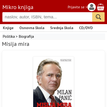
Mikro knjiga
Prijavite se >
Knjige
Osnovna škola
Srednja škola
CD/DVD
Politika
>
Biografija
Misija mira