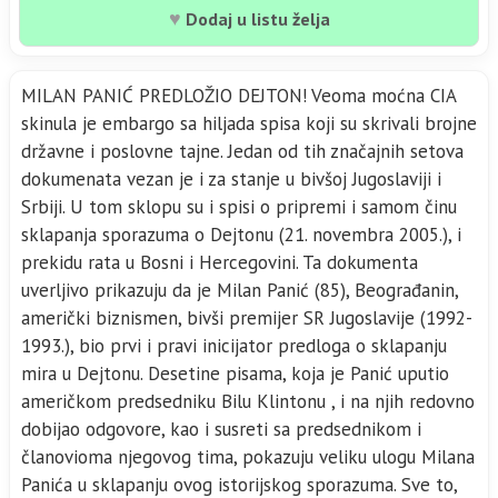
♥
Dodaj u listu želja
MILAN PANIĆ PREDLOŽIO DEJTON! Veoma moćna CIA
skinula je embargo sa hiljada spisa koji su skrivali brojne
državne i poslovne tajne. Jedan od tih značajnih setova
dokumenata vezan je i za stanje u bivšoj Jugoslaviji i
Srbiji. U tom sklopu su i spisi o pripremi i samom činu
sklapanja sporazuma o Dejtonu (21. novembra 2005.), i
prekidu rata u Bosni i Hercegovini. Ta dokumenta
uverljivo prikazuju da je Milan Panić (85), Beograđanin,
američki biznismen, bivši premijer SR Jugoslavije (1992-
1993.), bio prvi i pravi inicijator predloga o sklapanju
mira u Dejtonu. Desetine pisama, koja je Panić uputio
američkom predsedniku Bilu Klintonu , i na njih redovno
dobijao odgovore, kao i susreti sa predsednikom i
članovioma njegovog tima, pokazuju veliku ulogu Milana
Panića u sklapanju ovog istorijskog sporazuma. Sve to,