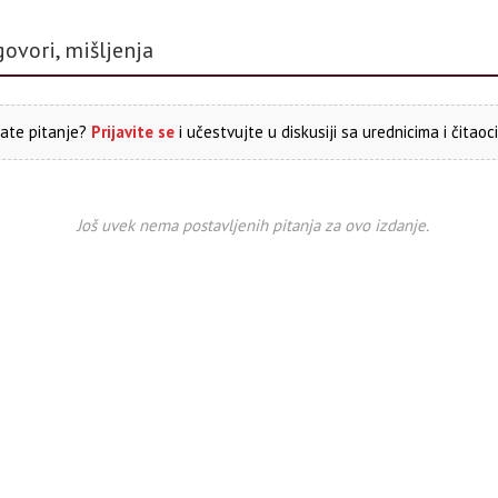
govori, mišljenja
ate pitanje?
Prijavite se
i učestvujte u diskusiji sa urednicima i čitaoc
Još uvek nema postavljenih pitanja za ovo izdanje.