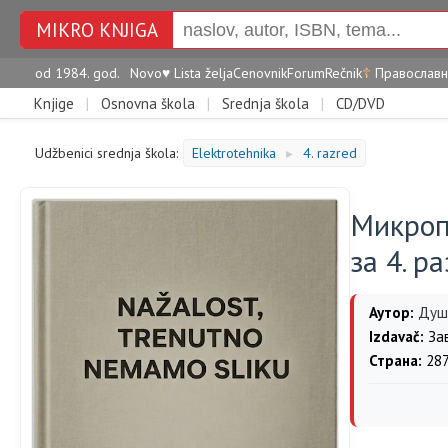
MIKRO KNJIGA
od 1984. god.
Novo
♥
Lista želja
Cenovnik
Forum
Rečnik
☦
Православн
Knjige
|
Osnovna škola
|
Srednja škola
|
CD/DVD
Udžbenici srednja škola:
Elektrotehnika
4. razred
►
Микроп
за 4. р
Аутор:
Душ
Izdavač:
Зав
Страна:
28