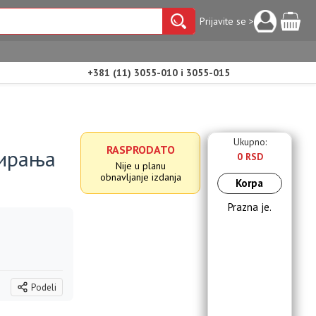
Prijavite se >
+381 (11) 3055-010 i 3055-015
Ukupno:
RASPRODATO
мирања
0 RSD
Nije u planu
obnavljanje izdanja
Korpa
Prazna je.
Podeli