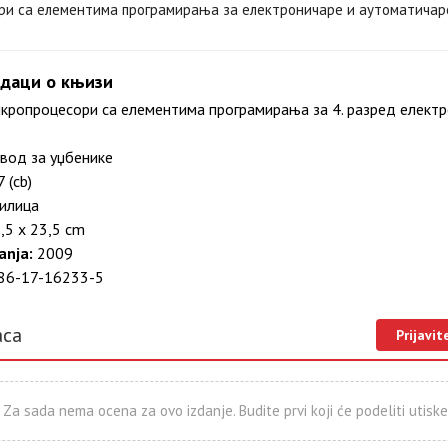
ри са елементима програмирања за електроничаре и аутоматичар
даци о књизи
ропроцесори са елементима програмирања за 4. разред елект
вод за уџбенике
 (cb)
илица
,5 x 23,5 cm
anja:
2009
86-17-16233-5
aca
Prijavit
Za sada nema ocena za ovo izdanje. Budite prvi koji će podeliti utiske