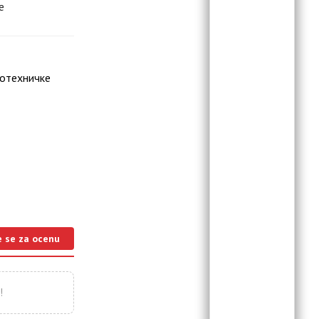
е
ротехничке
e se za ocenu
!