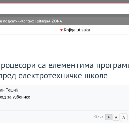
и подсетник
Kontakt i pitanja
AIZONA
♥
Knjiga utisaka
роцесори са елементима програ
азред електротехничке школе
ан Тошић
од за уџбенике
7
A
Slova:
A
A