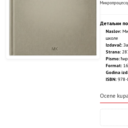
Микропроцесо
Детаљни по
Naslov:
Мик
школе
Izdavač:
За
Strana:
287
Pismo:
ћир
Format:
16
Godina izd
ISBN:
978-
Ocene kup