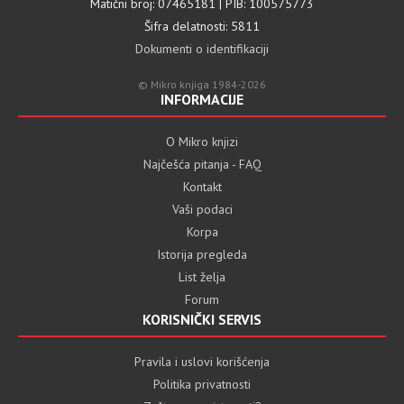
Matični broj: 07465181 | PIB: 100575773
Šifra delatnosti: 5811
Dokumenti o identifikaciji
© Mikro knjiga 1984-2026
INFORMACIJE
O Mikro knjizi
Najčešća pitanja - FAQ
Kontakt
Vaši podaci
Korpa
Istorija pregleda
List želja
Forum
KORISNIČKI SERVIS
Pravila i uslovi korišćenja
Politika privatnosti