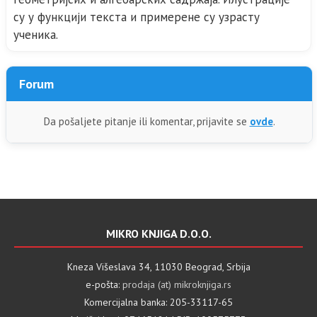
су у функцији текста и примерене су узрасту
ученика.
Forum
Da pošaljete pitanje ili komentar, prijavite se
ovde
.
MIKRO KNJIGA D.O.O.
Kneza Višeslava 34, 11030 Beograd, Srbija
e-pošta:
prodaja (at) mikroknjiga.rs
Komercijalna banka: 205-33117-65