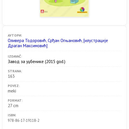
АУТОРИ:
Оливера Тодоровић
,
Срђан Огњановић
,
[илустрације
Драган Максимовић]
IZDAVAČ:
Завод за уџбенике
(2015 god.)
STRANA:
163
POVEZ:
meki
FORMAT:
27 cm
ISBN:
978-86-17-19118-2