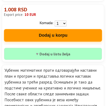
1.008 RSD
Export price:
10 EUR
Komada:
Dodaj u korpu
♥
Dodaj u listu želja
Уџбеник математике прати одговарајући наставни
план и програм и представља логички наставак
уџбеника за трећи разред. Осмишљен је тако да
подстиче ученике на креативно и логичко мишљење.
После сваке области следе занимљиви задаци.
Посебност ових уџбеника је веза између
геометријсих и алгебарских садржаја. Илустрације