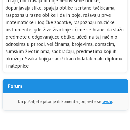
crtaju, docrtavaju ili boje nedovršene oblike,
dopunjavaju slike, spajaju oblike iscrtane tačkicama,
raspoznaju razne oblike i da ih boje, rešavaju prve
matematičke i logičke zadatke, raspoznaju muzičke
instrumente, gde žive životinje i čime se hrane, da slažu
predmete u odgovarajuće oblike, učeći na taj način o
odnosima u prirodi, veličinama, brojevima, domaćim,
šumskim životinjama, saobraćaju, predmetima koji ih
okružuju. Svaka knjiga sadrži kao dodatak malu diplomu
i nalepnice.
Forum
Da pošaljete pitanje ili komentar, prijavite se
ovde
.