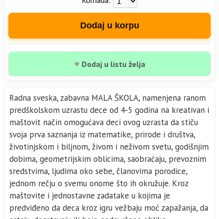
Dodaj u korpu
♥
Dodaj u listu želja
Radna sveska, zabavna MALA ŠKOLA, namenjena ranom
predškolskom uzrastu dece od 4-5 godina na kreativan i
maštovit način omogućava deci ovog uzrasta da stiču
svoja prva saznanja iz matematike, prirode i društva,
životinjskom i biljnom, živom i neživom svetu, godišnjim
dobima, geometrijskim oblicima, saobraćaju, prevoznim
sredstvima, ljudima oko sebe, članovima porodice,
jednom rečju o svemu onome što ih okružuje. Kroz
maštovite i jednostavne zadatake u kojima je
predviđeno da deca kroz igru vežbaju moć zapažanja, da