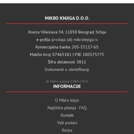
MIKRO KNJIGA D.O.O.
Kneza Višeslava 34, 11030 Beograd, Srbija
e-pošta:
prodaja (at) mikroknjiga.rs
Komercijalna banka: 205-33117-65
Matični broj: 07465181 | PIB: 100575773
Šifra delatnosti: 5811
Dokumenti o identifikaciji
© Mikro knjiga 1984-2026
INFORMACIJE
O Mikro knjizi
Najčešća pitanja - FAQ
Kontakt
Vaši podaci
Korpa