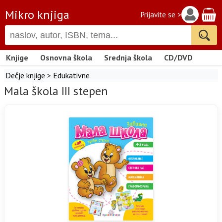
Mikro knjiga
Prijavite se >
Knjige
Osnovna škola
Srednja škola
CD/DVD
Dečje knjige
>
Edukativne
Mala škola III stepen