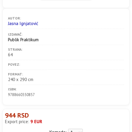
AUTOR:
Jasna Ignjatović
IZDAVAČ:
Publik Praktikum
STRANA:
64
POVEZ:
FORMAT:
240 x 290 cm
ISBN:
9788660350857
944 RSD
Export price:
9 EUR
Komada: