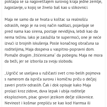
poklapa se sa nagoveštajem surovog kraja jedne zemlje,
Jugoslavije, u kojoj se živelo baš kao u slikovnici.
Maja ne samo da se hvata u koštac sa realnošću
odraslih, nego je na svoj način nadilazi, pojavljuje se
pred nama kao sirena, postaje nevidljiva, lebdi kao da
nema težinu. Iako je zaslužila te supermoći, one je neće
izvući iz brojnih iskušenja. Posle konačnog obračuna sa
roditeljima, Maja dospeva u vaspitno-popravni dom.
Pomaže drugim „štićenicama“ da pobegnu. Maja ne mora
da beži, jer se izborila za svoju slobodu.
„Ugričić se useljava u ružičasti svet crno-belih pojmova
s namerom da ispriča surovu i komičnu priču o dečjoj
zaveri protiv odraslih. Čak i dok opisuje kako Maja
prolazi kroz zidove, duva lepak i ubija roditelje
eksplozivom, pisac govori jezikom dečje slikovnice.
Nevinost i košmar prepliću se kao kod Harmsa ili