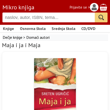
Mikro knjiga
Prijavite se >
Knjige
Osnovna škola
Srednja škola
CD/DVD
Dečje knjige
>
Domaći autori
Maja i ja i Maja