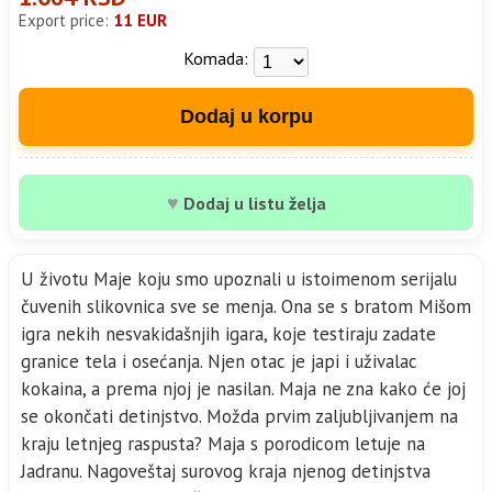
Export price:
11 EUR
Komada:
Dodaj u korpu
♥
Dodaj u listu želja
U životu Maje koju smo upoznali u istoimenom serijalu
čuvenih slikovnica sve se menja. Ona se s bratom Mišom
igra nekih nesvakidašnjih igara, koje testiraju zadate
granice tela i osećanja. Njen otac je japi i uživalac
kokaina, a prema njoj je nasilan. Maja ne zna kako će joj
se okončati detinjstvo. Možda prvim zaljubljivanjem na
kraju letnjeg raspusta? Maja s porodicom letuje na
Jadranu. Nagoveštaj surovog kraja njenog detinjstva