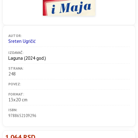
AUTOR:
Sreten Ugričić
IZDAVAČ:
Laguna
(2024 god.)
STRANA:
248
POVEZ:
FORMAT:
13x20 cm
ISBN:
9788652109296
1.064 RSD