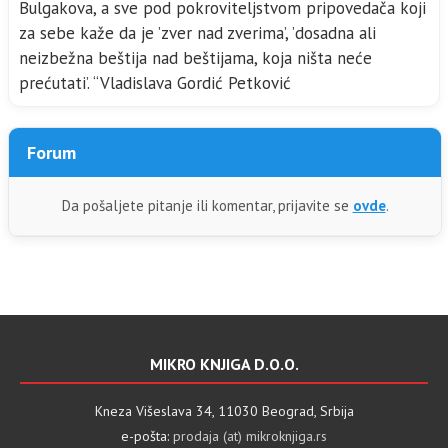
Bulgakova, a sve pod pokroviteljstvom pripovedača koji
za sebe kaže da je ’zver nad zverima’, ’dosadna ali
neizbežna beštija nad beštijama, koja ništa neće
prećutati’. “Vladislava Gordić Petković
Forum
Da pošaljete pitanje ili komentar, prijavite se
ovde
.
MIKRO KNJIGA D.O.O.
Kneza Višeslava 34, 11030 Beograd, Srbija
e-pošta:
prodaja (at) mikroknjiga.rs