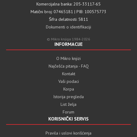
Komercijalna banka: 205-33117-65
Matični broj: 07465181 | PIB: 100575773
Šifra delatnosti: 5811
Dokumenti o identifikaciji
© Mikro knjiga 1984-2026
INFORMACIJE
O Mikro knjizi
Najčešća pitanja - FAQ
Kontakt
Vaši podaci
Korpa
Istorija pregleda
List želja
Forum
KORISNIČKI SERVIS
Pravila i uslovi korišćenja