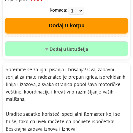
Komada:
Dodaj u korpu
♥
Dodaj u listu želja
Spremite se za igru pisanja i brisanja! Ovaj zabavni
serijal za male radoznalce je prepun igrica, isprekidanih
linija i izazova, a svaka stranica poboljšava motoričke
veštine, koordinaciju i kreativno razmišljanje vaših
mališana.
Uradite zadatke koristeći specijalni flomaster koji se
briše, tako da uvek možete da počnete ispočetka!
Beskrajna zabava iznova i iznova!