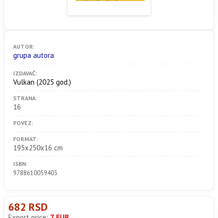
AUTOR:
grupa autora
IZDAVAČ:
Vulkan
(2025 god.)
STRANA:
16
POVEZ:
FORMAT:
195x250x16 cm
ISBN:
9788610059403
682 RSD
Export price:
7 EUR