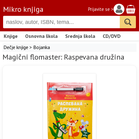
Mikro knjiga
Prijavite se >
Knjige
Osnovna škola
Srednja škola
CD/DVD
Dečje knjige
>
Bojanka
Magični flomaster: Raspevana družina