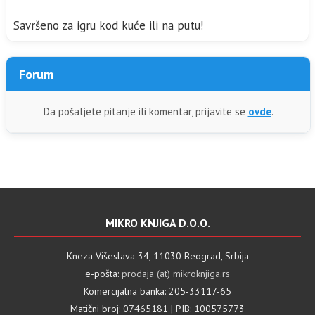
Savršeno za igru kod kuće ili na putu!
Forum
Da pošaljete pitanje ili komentar, prijavite se
ovde
.
MIKRO KNJIGA D.O.O.
Kneza Višeslava 34, 11030 Beograd, Srbija
e-pošta:
prodaja (at) mikroknjiga.rs
Komercijalna banka: 205-33117-65
Matični broj: 07465181 | PIB: 100575773