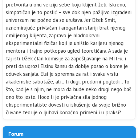
pretvorila u onu verziju sebe koju klijent želi. Iskreno,
simpatičan je to poslić – sve dok njen pažljivo izgrađeni
univerzum ne počne da se urušava. Jer Džek Smit,
uznemirujuće privlačan i arogantan stariji brat njenog
omiljenog klijenta, zapravo je hladnokrvni
eksperimentalni fizičar koji je uništio karijeru njenog
mentora i trajno potkopao ugled teoretičara. A sada je
taj isti Džek član komisije za zapošljavanje na MIT-u, i
preti da ugrozi Elsinu šansu da dobije posao o kome je
oduvek sanjala. Elsi je spremna za rat i svaku vrstu
akademske sabotaže, ali... ti dugi, prodorni pogledi... To
što, kad je s njim, ne mora da bude neko drugi nego baš
ono što jeste. Hoce li je privlačna sila jednog
eksperimentaliste dovesti u iskušenje da svoje brižno
čuvane teorije o ljubavi konačno primeni i u praksi?
Forum