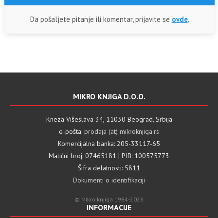
Da pošaljete pitanje ili komentar, prijavite se
ovde
.
MIKRO KNJIGA D.O.O.
Kneza Višeslava 34, 11030 Beograd, Srbija
e-pošta:
prodaja (at) mikroknjiga.rs
Komercijalna banka: 205-33117-65
Matični broj: 07465181 | PIB: 100575773
Šifra delatnosti: 5811
Dokumenti o identifikaciji
© Mikro knjiga 1984-2026
INFORMACIJE