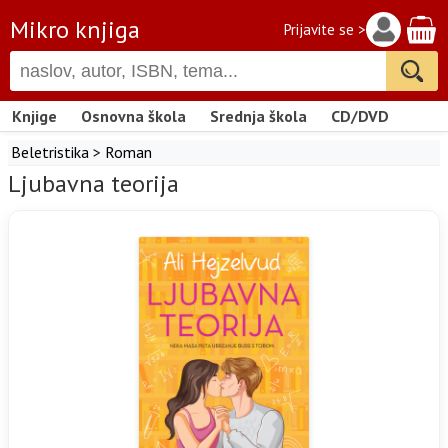
Mikro knjiga
Prijavite se >
Knjige
Osnovna škola
Srednja škola
CD/DVD
Beletristika
>
Roman
Ljubavna teorija