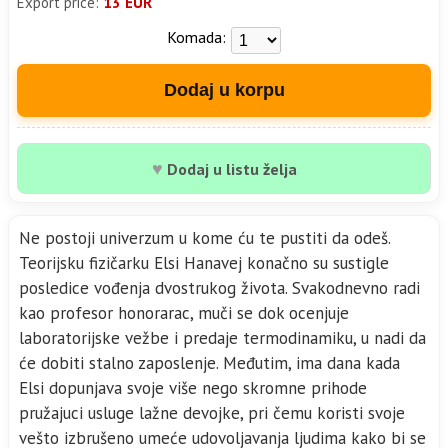
Export price:
13 EUR
Komada:
Dodaj u korpu
♥
Dodaj u listu želja
Ne postoji univerzum u kome ću te pustiti da odeš.
Teorijsku fizičarku Elsi Hanavej konačno su sustigle
posledice vođenja dvostrukog života. Svakodnevno radi
kao profesor honorarac, muči se dok ocenjuje
laboratorijske vežbe i predaje termodinamiku, u nadi da
će dobiti stalno zaposlenje. Međutim, ima dana kada
Elsi dopunjava svoje više nego skromne prihode
pružajuci usluge lažne devojke, pri čemu koristi svoje
vešto izbrušeno umeće udovoljavanja ljudima kako bi se