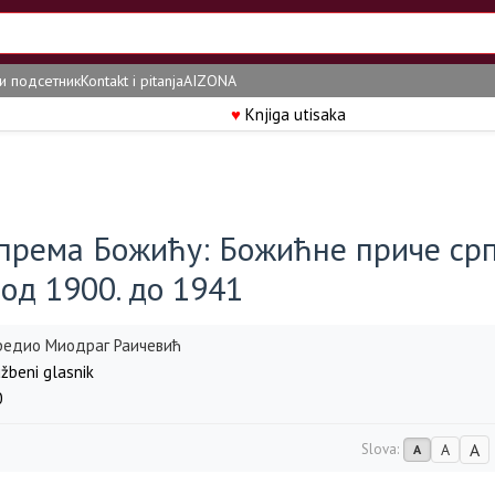
и подсетник
Kontakt i pitanja
AIZONA
♥
Knjiga utisaka
према Божићу: Божићне приче ср
од 1900. до 1941
редио Миодраг Раичевић
žbeni glasnik
0
A
Slova:
A
A