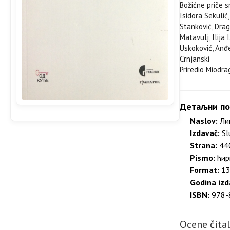
Božićne priče s
Isidora Sekulić
Stanković, Drag
Matavulj, Ilija 
Uskoković, Anđel
Crnjanski
Priredio Miodra
Детаљни по
Naslov:
Лиц
Izdavač:
Sl
Strana:
440
Pismo:
ћир
Format:
13
Godina izd
ISBN:
978-
Ocene čita