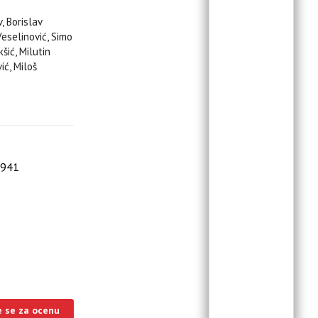
, Borislav
Veselinović, Simo
šić, Milutin
ić, Miloš
1941
e se za ocenu