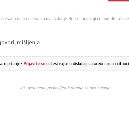
Za sada nema ocena za ovo izdanje. Budite prvi koji će podeliti utiske
govori, mišljenja
ate pitanje?
Prijavite se
i učestvujte u diskusiji sa urednicima i čitaoc
Još uvek nema postavljenih pitanja za ovo izdanje.