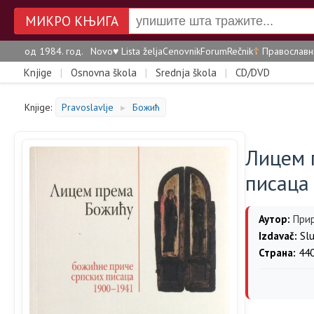
МИКРО КЊИГА
од 1984. год.
Novo
♥
Lista želja
Cenovnik
Forum
Rečnik
☦
Православн
Knjige
|
Osnovna škola
|
Srednja škola
|
CD/DVD
Knjige:
Pravoslavlje
Божић
►
Лицем 
писаца 
Аутор:
При
Izdavač:
Slu
Страна:
44