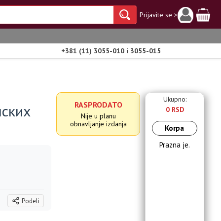
Prijavite se >
+381 (11) 3055-010 i 3055-015
Ukupno:
RASPRODATO
пских
0 RSD
Nije u planu
obnavljanje izdanja
Korpa
Prazna je.
Podeli