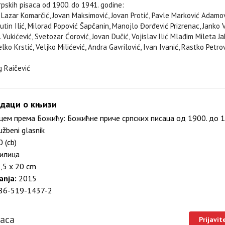
rpskih pisaca od 1900. do 1941. godine:
, Lazar Komarčić, Jovan Maksimović, Jovan Protić, Pavle Marković Adamov
utin Ilić, Milorad Popović Šapčanin, Manojlo Đorđević Prizrenac, Janko 
I. Vukićević, Svetozar Ćorović, Jovan Dučić, Vojislav Ilić Mlađim Mileta Jak
ko Krstić, Veljko Milićević, Andra Gavrilović, Ivan Ivanić, Rastko Petrov
g Raičević
даци о књизи
ем према Божићу: Божићне приче српских писаца од 1900. до 
užbeni glasnik
 (cb)
илица
,5 x 20 cm
anja:
2015
86-519-1437-2
laca
Prijavit