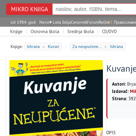
MIKRO KNJIGA
od 1984. god.
Novo
♥
Lista želja
Cenovnik
Forum
Rečnik
☦
Православн
Knjige
|
Osnovna škola
|
Srednja škola
|
CD/DVD
Knjige:
Ishrana
Kuvari
Za neupućene...
Ishrana
►
|
►
Kuvanj
Autori:
Brya
Izdavač:
Mi
Strana:
392
OPIS