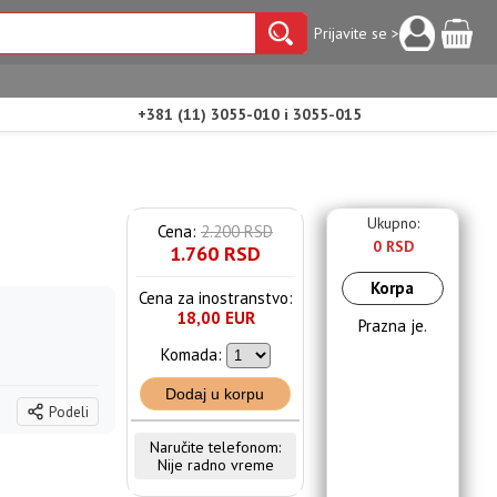
Prijavite se >
+381 (11) 3055-010 i 3055-015
Ukupno:
Cena:
2.200 RSD
0 RSD
1.760 RSD
Korpa
Cena za inostranstvo:
18,00 EUR
Prazna je.
Komada:
Dodaj u korpu
Podeli
Naručite telefonom:
Nije radno vreme