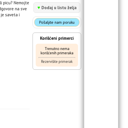
li picu? Nemojte
♥
Dodaj u listu želja
dgovore na sve
je saveta i
Pošaljite nam poruku
Korišćeni primerci
Trenutno nema
korišćenih primeraka
Rezervišite primerak