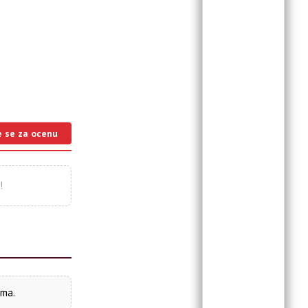
e se za ocenu
!
ima.