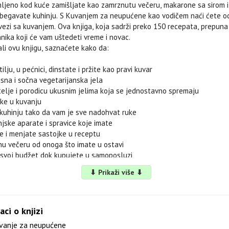
emljeno kod kuće zamišljate kao zamrznutu večeru, makarone sa sirom i
izbegavate kuhinju. S Kuvanjem za neupućene kao vodičem naći ćete o
vezi sa kuvanjem. Ova knjiga, koja sadrži preko 150 recepata, prepuna 
nika koji će vam uštedeti vreme i novac.
li ovu knjigu, saznaćete kako da:
ilju, u pećnici, dinstate i pržite kao pravi kuvar
sna i sočna vegetarijanska jela
atelje i porodicu ukusnim jelima koja se jednostavno spremaju
ške u kuvanju
 kuhinju tako da vam je sve nadohvat ruke
injske aparate i spravice koje imate
e i menjate sastojke u receptu
vnu večeru od onoga što imate u ostavi
 svoj budžet dok kupujete u samoposluzi
⬇ Prikaži više ⬇
grevanje za kuhinju
aci o knjizi
a sve jedan kuvar treba da ima
anje za neupućene