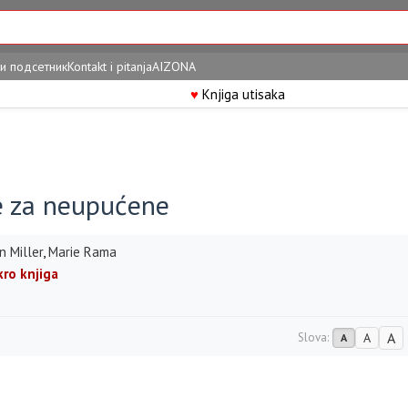
и подсетник
Kontakt i pitanja
AIZONA
♥
Knjiga utisaka
e za neupućene
n Miller
,
Marie Rama
kro knjiga
A
Slova:
A
A