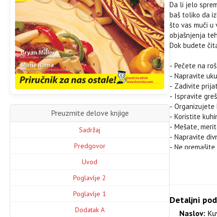
Da li jelo spr
baš toliko da 
što vas muči u 
objašnjenja teh
Dok budete čita
- Pečete na rošt
- Napravite uku
- Zadivite prij
- Ispravite gre
- Organizujete
Preuzmite delove knjige
- Koristite kuh
- Mešate, merit
Sadržaj
- Napravite di
Predgovor
- Ne premašite
Uvod
SADRŽAJ
Predgovor
Poglavlje 2
Uvod
Poglavlje 1
Poglavlje 1: Za
Detaljni pod
Poglavlje 2: Št
Dodatak A
Naslov:
Kuv