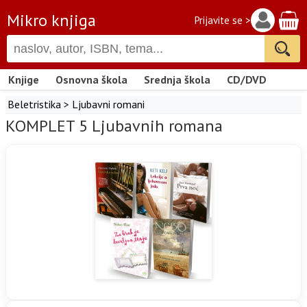
Mikro knjiga
Prijavite se >
Knjige
Osnovna škola
Srednja škola
CD/DVD
Beletristika
>
Ljubavni romani
KOMPLET 5 Ljubavnih romana