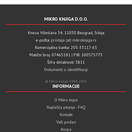
MIKRO KNJIGA D.O.O.
Kneza Višeslava 34, 11030 Beograd, Srbija
e-pošta:
prodaja (at) mikroknjiga.rs
Komercijalna banka: 205-33117-65
Matični broj: 07465181 | PIB: 100575773
Šifra delatnosti: 5811
Dokumenti o identifikaciji
© Mikro knjiga 1984-2026
INFORMACIJE
O Mikro knjizi
Najčešća pitanja - FAQ
Kontakt
Vaši podaci
Korpa