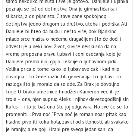
samo nekoliko minuta i sve je gotovo." Danijele i Bjanka
poznaju se još od detinjstva. Ona je gimnastičarka i
slikarka, a on pijanista. Čitave dane spokojnog
detinjstva jedno drugom su društvo, uteha i podrška. Ali
Danijele bi hteo da budu i nešto više, dok Bjankino
mlado srce mašta o nečemu drugačijem što će doći i
odvesti je u neki novi život, suviše neiskusna da na
vreme prepozna pravu ljubavi i ceni osećanja koje je
Danijele prema njoj gajio. Lekcije o ljubavnom jadu
Velika prica o tome kako je ljubav sve cak i kad nije
dovoljna... Tri žene razlicitih generacija. Tri ljubavi. Tri
razloga što je moralo da se ode. Za Brak je dovoljno
troje U braku umetnice Imodžen Kameron već ih je
troje – ona, njen suprug Aleks i njihov devetogodišnji sin
Rufus – i to je baš ono što joj odgovara. No sve će se to
promeniti... Prva noć "Prva noć je roman noar pitak kao
hladno pivo ili koka-kola, zavisi od sklonosti, ali svakako
je hranjiv, a ne goji. Hrani pre svega jedan san: da