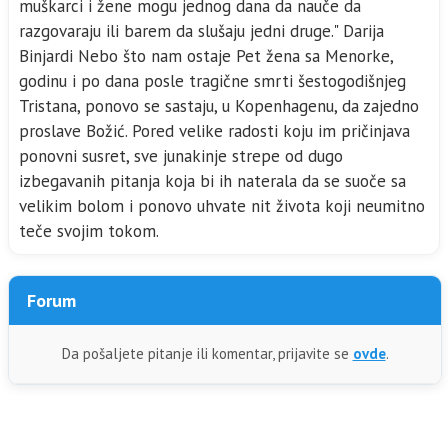
muškarci i žene mogu jednog dana da nauče da
razgovaraju ili barem da slušaju jedni druge." Darija
Binjardi Nebo što nam ostaje Pet žena sa Menorke,
godinu i po dana posle tragične smrti šestogodišnjeg
Tristana, ponovo se sastaju, u Kopenhagenu, da zajedno
proslave Božić. Pored velike radosti koju im pričinjava
ponovni susret, sve junakinje strepe od dugo
izbegavanih pitanja koja bi ih naterala da se suoče sa
velikim bolom i ponovo uhvate nit života koji neumitno
teče svojim tokom.
Forum
Da pošaljete pitanje ili komentar, prijavite se
ovde
.