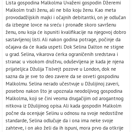
Lista gospodina Malkolma Uvaženi gospodin Džeremi
Malkolm traži ženu, ali ne bilo koju ženu. Kao meta
provodadžijskih majki i očajnih debitantki, on je odlučan
da izbegne lovce na sreću i pronađe skoro savršenu
ženu, onu koja će ispuniti kvalifikacije na njegovoj dobro
sastavljenoj listi. Ali nakon godina potrage, počinje da
očajava da će ikada uspeti. Dok Selina Dalton ne stigne
u grad. Selina, vikarova ćerka ograničenih sredstava i
stranac u visokom društvu, oduševljena je kada je njena
prijateljica Džulija Tislvejt pozove u London, dok ne
sazna da je sve to deo zavere da se osveti gospodinu
Malkolmu. Selina nerado učestvuje u Džulijinoj zaveri,
posebno nakon što je upoznala neodoljivog gospodina
Malkolma, koji se čini veoma drugačijim od arogantnog
nitkova iz Džulijinog opisa. Ali kada gospodin Malkolm
počne da ocenjuje Selinu u odnosu na svoje nedostižne
standarde, Selina odlučuje da i ona ima neke svoje
zahteve, i on ako želi da ih ispuni, mora prvo da otkrije