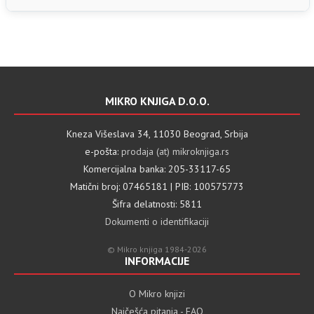
MIKRO KNJIGA D.O.O.
Kneza Višeslava 34, 11030 Beograd, Srbija
e-pošta:
prodaja (at) mikroknjiga.rs
Komercijalna banka: 205-33117-65
Matični broj: 07465181 | PIB: 100575773
Šifra delatnosti: 5811
Dokumenti o identifikaciji
© Mikro knjiga 1984-2026
INFORMACIJE
O Mikro knjizi
Najčešća pitanja - FAQ