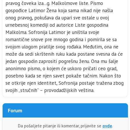
pravog čoveka iza...g. Malkolmove liste. Pismo
gospođice Latimor Žena koja sama nikad nije našla
onog pravog, pokušava da upari sve ostale u ovoj
urnebesnoj komediji od autorice Liste gospodina
Malkolma. Sofronija Latimor je uništila svoje
romantične snove pre mnogo godina i pomirila se sa
svojom ulogom pratilje svog rođaka. Međutim, ona ne
može da sedi skrštenih ruku kada postane svesna da će
jedan gospodin zaprositi pogrešnu ženu. Ona mu šalje
anonimno pismo, o kojem će uskoro pričati ceo grad,
posebno kada se njen savet pokaže tačnim. Nakon što
se otkrije njen identitet, Sofronija postaje tražena zbog
svojih „stručnih“ – provodadžijskih veština.
Forum
Da pošaljete pitanje ili komentar, prijavite se
ovde
.