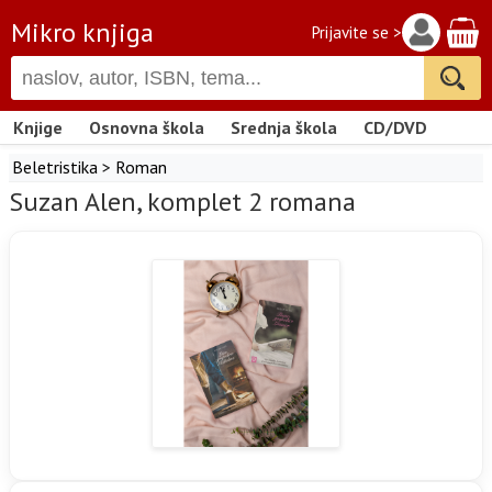
Mikro knjiga
Prijavite se >
Knjige
Osnovna škola
Srednja škola
CD/DVD
Beletristika
>
Roman
Suzan Alen, komplet 2 romana