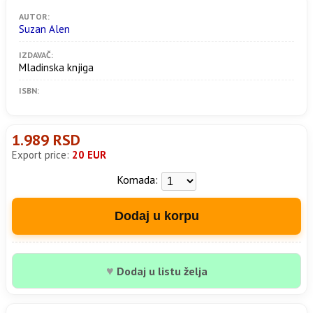
AUTOR:
Suzan Alen
IZDAVAČ:
Mladinska knjiga
ISBN:
1.989 RSD
Export price:
20 EUR
Komada:
Dodaj u korpu
♥
Dodaj u listu želja