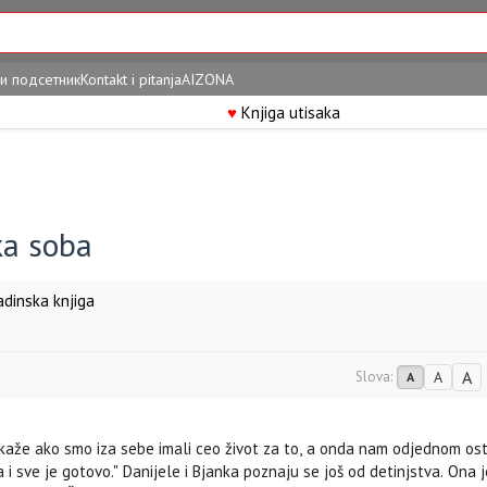
и подсетник
Kontakt i pitanja
AIZONA
♥
Knjiga utisaka
ka soba
dinska knjiga
A
Slova:
A
A
 kaže ako smo iza sebe imali ceo život za to, a onda nam odjednom o
 i sve je gotovo." Danijele i Bjanka poznaju se još od detinjstva. Ona 