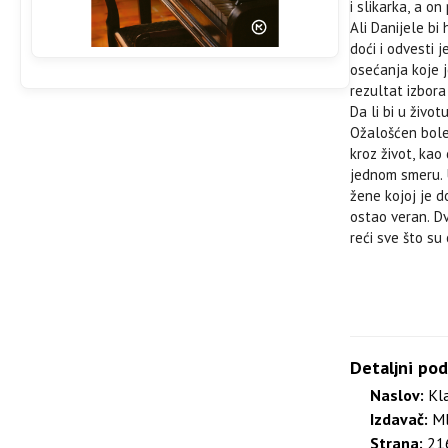
i slikarka, a o
Ali Danijele bi
doći i odvesti 
osećanja koje j
rezultat izbora
Da li bi u život
Ožalošćen bole
kroz život, kao
jednom smeru. U
žene kojoj je d
ostao veran. Dv
reći sve što su
Detaljni pod
Naslov:
Kla
Izdavač:
Ml
Strana:
216