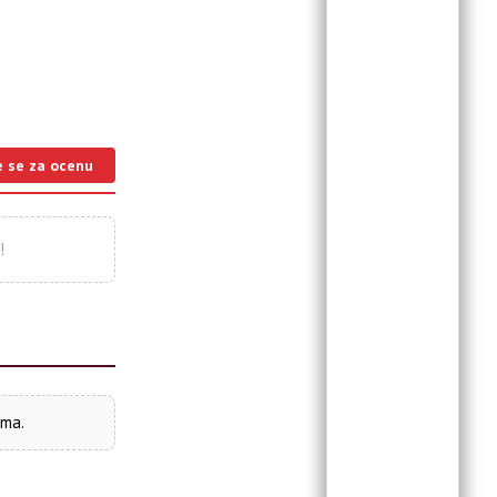
e se za ocenu
!
ima.