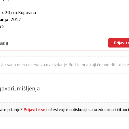
 x 20 cm Kupovina
anja:
2012
93
laca
Prijavit
Za sada nema ocena za ovo izdanje. Budite prvi koji će podeliti utiske
govori, mišljenja
ate pitanje?
Prijavite se
i učestvujte u diskusiji sa urednicima i čitaoc