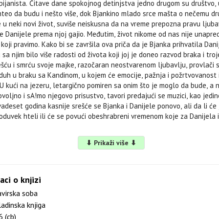
n pijanista. Čitave dane spokojnog detinjstva jedno drugom su društvo, 
 hteo da budu i nešto više, dok Bjankino mlado srce mašta o nečemu dr
je u neki novi život, suviše neiskusna da na vreme prepozna pravu ljubav
e Danijele prema njoj gajio. Međutim, život nikome od nas nije unapred
 koji pravimo. Kako bi se završila ova priča da je Bjanka prihvatila Dan
u sa njim bilo više radosti od života koji joj je doneo razvod braka i tr
šću i smrću svoje majke, razočaran neostvarenom ljubavlju, provlači 
 duh u braku sa Kandinom, u kojem će emocije, pažnja i požrtvovanost 
 kući na jezeru, letargično pomiren sa onim što je moglo da bude, a ni
ovoljno i sA!mo njegovo prisustvo, tavori predajući se muzici, kao jedino
adeset godina kasnije srešće se Bjanka i Danijele ponovo, ali da li ć
 oduvek hteli ili će se povući obeshrabreni vremenom koje za Danijela i
⬇ Prikaži više ⬇
aci o knjizi
virska soba
adinska knjiga
 (cb)