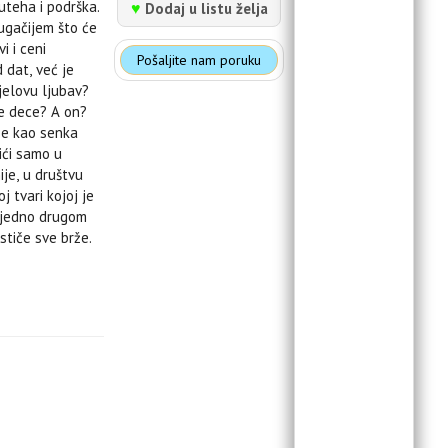
uteha i podrška.
♥
Dodaj u listu želja
ugačijem što će
i i ceni
Pošaljite nam poruku
 dat, već je
ijelovu ljubav?
oje dece? A on?
se kao senka
ići samo u
je, u društvu
j tvari kojoj je
e jedno drugom
stiče sve brže.