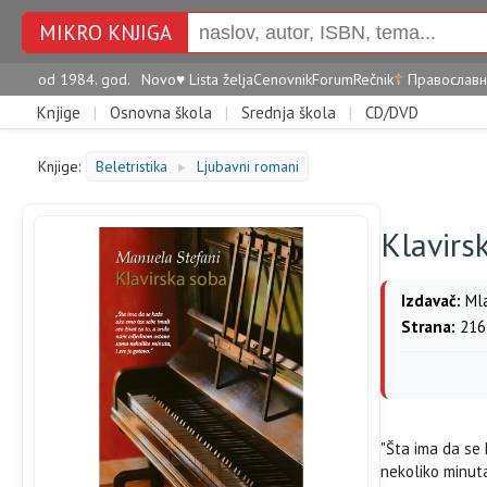
MIKRO KNJIGA
od 1984. god.
Novo
♥
Lista želja
Cenovnik
Forum
Rečnik
☦
Православн
Knjige
|
Osnovna škola
|
Srednja škola
|
CD/DVD
Knjige:
Beletristika
Ljubavni romani
►
Klavirs
Izdavač:
Mla
Strana:
216
"Šta ima da se
nekoliko minuta