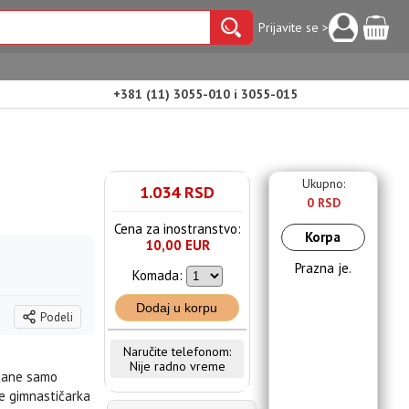
Prijavite se >
+381 (11) 3055-010 i 3055-015
Ukupno:
1.034 RSD
0 RSD
Cena za inostranstvo:
Korpa
10,00 EUR
Prazna je.
Komada:
Dodaj u korpu
Podeli
Naručite telefonom:
Nije radno vreme
stane samo
je gimnastičarka