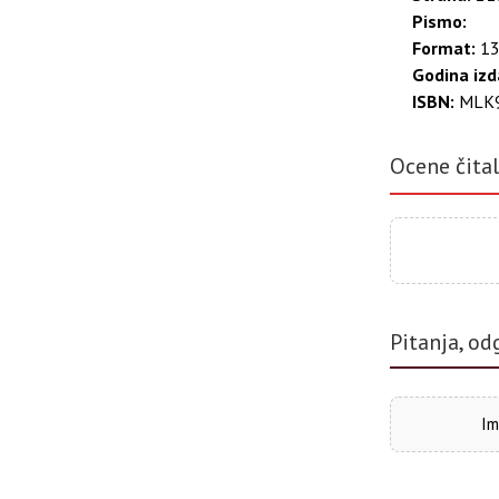
Pismo:
Format:
13
Godina izd
ISBN:
MLK
Ocene čita
Pitanja, od
Im