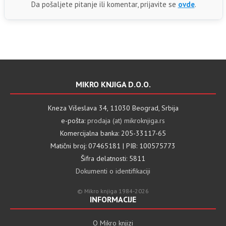
Da pošaljete pitanje ili komentar, prijavite se
ovde
.
MIKRO KNJIGA D.O.O.
Kneza Višeslava 34, 11030 Beograd, Srbija
e-pošta:
prodaja (at) mikroknjiga.rs
Komercijalna banka: 205-33117-65
Matični broj: 07465181 | PIB: 100575773
Šifra delatnosti: 5811
Dokumenti o identifikaciji
© Mikro knjiga 1984-2026
INFORMACIJE
O Mikro knjizi