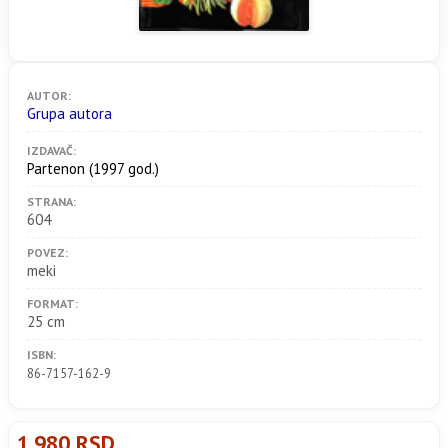
AUTOR:
Grupa autora
IZDAVAČ:
Partenon
(1997 god.)
STRANA:
604
POVEZ:
meki
FORMAT:
25 cm
ISBN:
86-7157-162-9
1.980 RSD