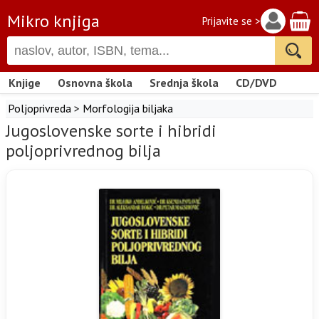
Mikro knjiga
Prijavite se >
Knjige
Osnovna škola
Srednja škola
CD/DVD
Poljoprivreda
>
Morfologija biljaka
Jugoslovenske sorte i hibridi
poljoprivrednog bilja