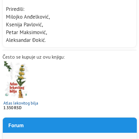
Priredili:
Milojko Anđelković,
Ksenija Pavlović,
Petar Maksimović,
Aleksandar Ðokić.
Često se kupuje uz ovu knjigu:
Atlas lekovitog bilja
1.350 RSD
Forum