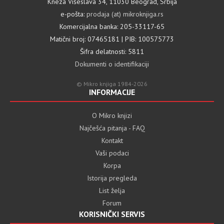
Kneza Višeslava 34, 11030 Beograd, Srbija
e-pošta:
prodaja (at) mikroknjiga.rs
Komercijalna banka: 205-33117-65
Matični broj: 07465181 | PIB: 100575773
Šifra delatnosti: 5811
Dokumenti o identifikaciji
© Mikro knjiga 1984-2026
INFORMACIJE
O Mikro knjizi
Najčešća pitanja - FAQ
Kontakt
Vaši podaci
Korpa
Istorija pregleda
List želja
Forum
KORISNIČKI SERVIS