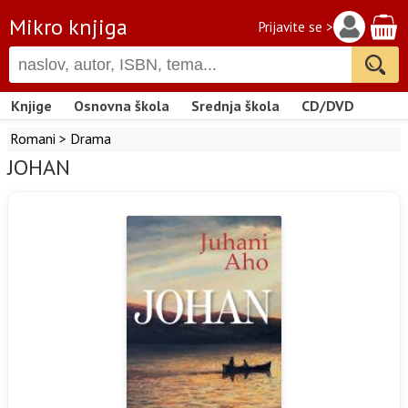
Mikro knjiga
Prijavite se >
Knjige
Osnovna škola
Srednja škola
CD/DVD
Romani
>
Drama
JOHAN