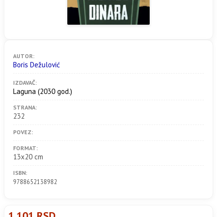
AUTOR:
Boris Dežulović
IZDAVAČ:
Laguna
(2030 god.)
STRANA:
232
POVEZ:
FORMAT:
13x20 cm
ISBN:
9788652138982
1.101 RSD