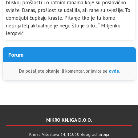
bliskoj prošlosti i o ratnim ranama koje su poslovično
svježe. Danas, prošlost se udaljila, ali rane su svježije. To
domoljubi čupkaju kraste. Pitanje tko je tu kome
neprijatelj aktualnije je nego što je bilo...“ Miljenko
Jergović
Forum
Da pošaljete pitanje ili komentar, prijavite se
ovde
.
MIKRO KNJIGA D.O.O.
Kneza Višeslava 34, 11030 Beograd, Srbija