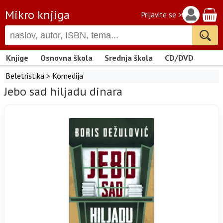
Mikro knjiga
Prijavite se >
Knjige
Osnovna škola
Srednja škola
CD/DVD
Beletristika
>
Komedija
Jebo sad hiljadu dinara