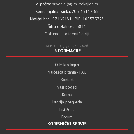
e-pošta:
prodaja (at) mikroknjiga.rs
Komercijalna banka: 205-33117-65
Matični broj: 07465181 | PIB: 100575773
Šifra delatnosti: 5811
Dokumenti o identifikaciji
© Mikro knjiga 1984-2026
INFORMACIJE
O Mikro knjizi
Najčešća pitanja - FAQ
Kontakt
Vaši podaci
Korpa
Istorija pregleda
List želja
Forum
KORISNIČKI SERVIS