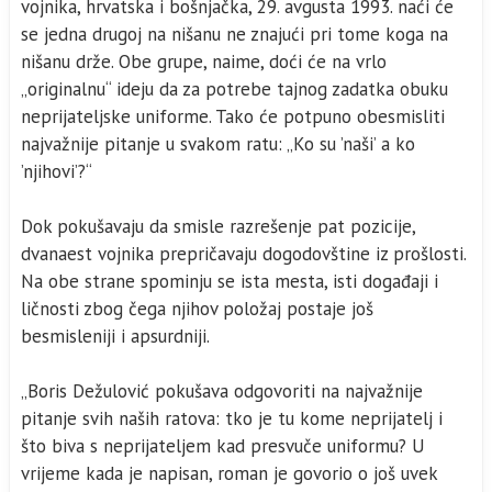
vojnika, hrvatska i bošnjačka, 29. avgusta 1993. naći će
se jedna drugoj na nišanu ne znajući pri tome koga na
nišanu drže. Obe grupe, naime, doći će na vrlo
„originalnu“ ideju da za potrebe tajnog zadatka obuku
neprijateljske uniforme. Tako će potpuno obesmisliti
najvažnije pitanje u svakom ratu: „Ko su ’naši’ a ko
’njihovi’?“
Dok pokušavaju da smisle razrešenje pat pozicije,
dvanaest vojnika prepričavaju dogodovštine iz prošlosti.
Na obe strane spominju se ista mesta, isti događaji i
ličnosti zbog čega njihov položaj postaje još
besmisleniji i apsurdniji.
„Boris Dežulović pokušava odgovoriti na najvažnije
pitanje svih naših ratova: tko je tu kome neprijatelj i
što biva s neprijateljem kad presvuče uniformu? U
vrijeme kada je napisan, roman je govorio o još uvek