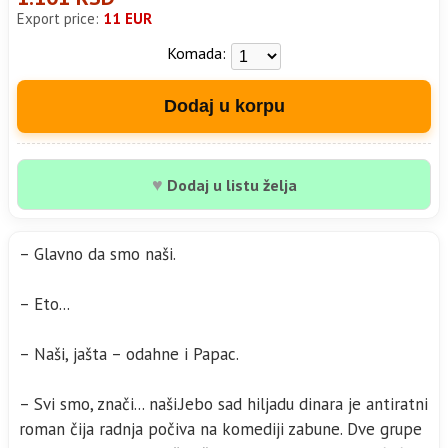
Export price:
11 EUR
Komada:
Dodaj u korpu
♥
Dodaj u listu želja
– Glavno da smo naši.
– Eto...
– Naši, jašta – odahne i Papac.
– Svi smo, znači... naši.Jebo sad hiljadu dinara je antiratni
roman čija radnja počiva na komediji zabune. Dve grupe