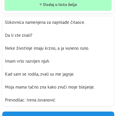
♥
Dodaj u listu želja
Slikovnica namenjena za najmlađe čitaoce.
Da li ste znali?
Neke životinje imaju krzno, a ja vuneno runo.
Imam vrlo razvijen njuh.
Kad sam se rodila, zvali su me jagnje.
Moja mama tačno zna kako zvuči moje blejanje.
Prevodilac: Irena Jovanović