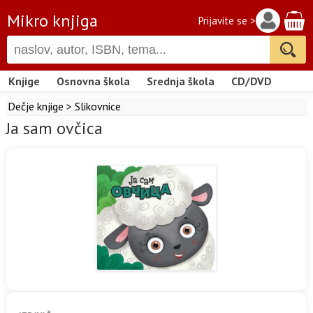
Mikro knjiga
Prijavite se >
Knjige
Osnovna škola
Srednja škola
CD/DVD
Dečje knjige
>
Slikovnice
Ja sam ovčica