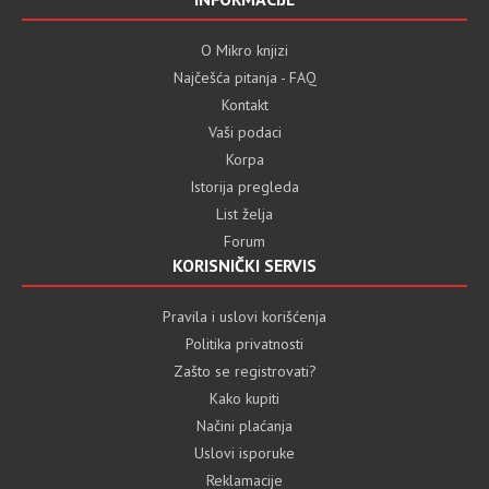
O Mikro knjizi
Najčešća pitanja - FAQ
Kontakt
Vaši podaci
Korpa
Istorija pregleda
List želja
Forum
KORISNIČKI SERVIS
Pravila i uslovi korišćenja
Politika privatnosti
Zašto se registrovati?
Kako kupiti
Načini plaćanja
Uslovi isporuke
Reklamacije