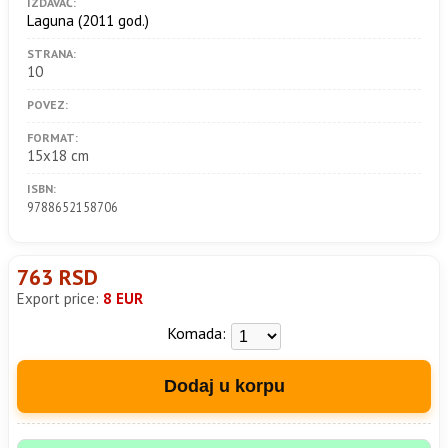
IZDAVAČ:
Laguna
(2011 god.)
STRANA:
10
POVEZ:
FORMAT:
15x18 cm
ISBN:
9788652158706
763 RSD
Export price:
8 EUR
Komada:
Dodaj u korpu