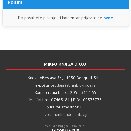
Forum
Da pošaljete pitanje ili komentar, prijavite se
ovde
.
MIKRO KNJIGA D.O.O.
Kneza Višeslava 34, 11030 Beograd, Srbija
e-pošta:
prodaja (at) mikroknjiga.rs
Komercijalna banka: 205-33117-65
Matični broj: 07465181 | PIB: 100575773
Šifra delatnosti: 5811
Dokumenti o identifikaciji
© Mikro knjiga 1984-2026
INFORMACIJE