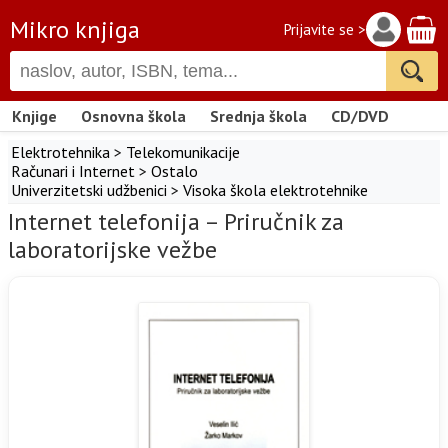
Mikro knjiga
Prijavite se >
Knjige
Osnovna škola
Srednja škola
CD/DVD
Elektrotehnika
>
Telekomunikacije
Računari i Internet
>
Ostalo
Univerzitetski udžbenici
>
Visoka škola elektrotehnike
Internet telefonija – Priručnik za
laboratorijske vežbe