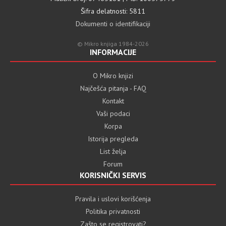
Šifra delatnosti: 5811
Dokumenti o identifikaciji
© Mikro knjiga 1984-2026
INFORMACIJE
O Mikro knjizi
Najčešća pitanja - FAQ
Kontakt
Vaši podaci
Korpa
Istorija pregleda
List želja
Forum
KORISNIČKI SERVIS
Pravila i uslovi korišćenja
Politika privatnosti
Zašto se registrovati?