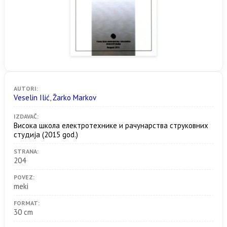
AUTORI:
Veselin Ilić
,
Žarko Markov
IZDAVAČ:
Висока школа електротехнике и рачунарства струковних
студија
(2015 god.)
STRANA:
204
POVEZ:
meki
FORMAT:
30 cm