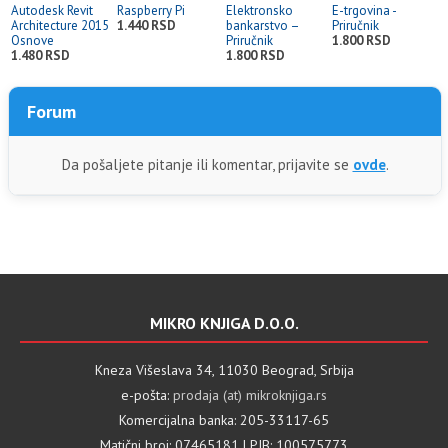
Autodesk Revit
Raspberry Pi
Elektronsko
E-trgovina -
Architecture 2015
1.440 RSD
bankarstvo –
Priručnik
Osnove
Priručnik
1.800 RSD
1.480 RSD
1.800 RSD
Forum
Da pošaljete pitanje ili komentar, prijavite se
ovde
.
MIKRO KNJIGA D.O.O.
Kneza Višeslava 34, 11030 Beograd, Srbija
e-pošta:
prodaja (at) mikroknjiga.rs
Komercijalna banka: 205-33117-65
Matični broj: 07465181 | PIB: 100575773