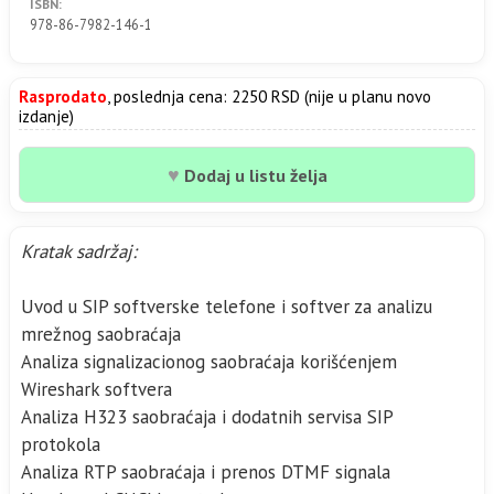
ISBN:
978-86-7982-146-1
Rasprodato
, poslednja cena: 2250 RSD (nije u planu novo
izdanje)
♥
Dodaj u listu želja
Kratak sadržaj:
Uvod u SIP softverske telefone i softver za analizu
mrežnog saobraćaja
Analiza signalizacionog saobraćaja korišćenjem
Wireshark softvera
Analiza H323 saobraćaja i dodatnih servisa SIP
protokola
Analiza RTP saobraćaja i prenos DTMF signala