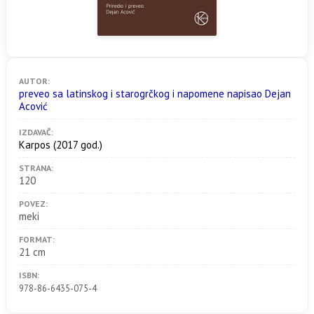
AUTOR:
preveo sa latinskog i starogrčkog i napomene napisao Dejan
Acović
IZDAVAČ:
Karpos
(2017 god.)
STRANA:
120
POVEZ:
meki
FORMAT:
21 cm
ISBN:
978-86-6435-075-4