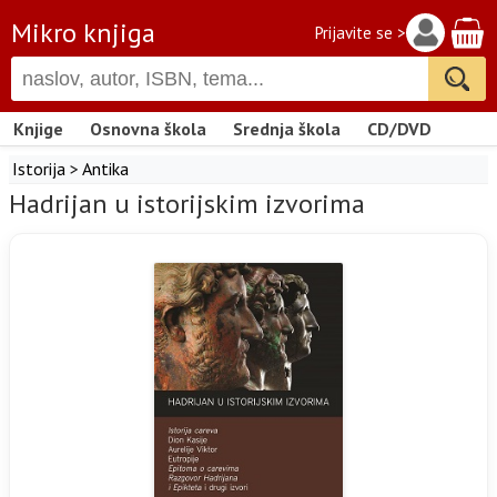
Mikro knjiga
Prijavite se >
Knjige
Osnovna škola
Srednja škola
CD/DVD
Istorija
>
Antika
Hadrijan u istorijskim izvorima