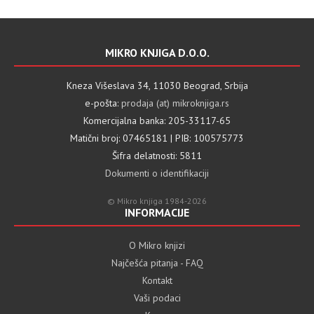
MIKRO KNJIGA D.O.O.
Kneza Višeslava 34, 11030 Beograd, Srbija
e-pošta:
prodaja (at) mikroknjiga.rs
Komercijalna banka: 205-33117-65
Matični broj: 07465181 | PIB: 100575773
Šifra delatnosti: 5811
Dokumenti o identifikaciji
© Mikro knjiga 1984-2026
INFORMACIJE
O Mikro knjizi
Najčešća pitanja - FAQ
Kontakt
Vaši podaci