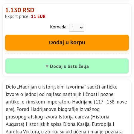
1.130 RSD
Export price:
11 EUR
Komada:
Dodaj u korpu
♥
Dodaj u listu želja
Delo „Hadrijan u istorijskim izvorima“ sadrži antičke
izvore o jednoj od najfascinantnijih ličnosti pozne
antike, o rimskom imperatoru Hadrijanu (117–138. nove
ere). Pored Hadrijanove biografije iz važnog
prosopografskog izvora Istorija careva (Historia
Augusta) i istorijskih spisa Diona Kasija, Eutropija i
Aurelija Viktora, u zbirku su uključena i manje poznata