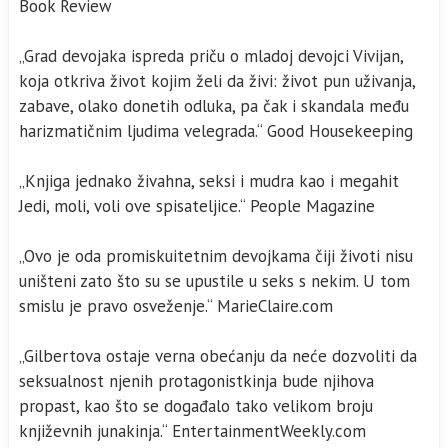
Book Review
„Grad devojaka ispreda priču o mladoj devojci Vivijan,
koja otkriva život kojim želi da živi: život pun uživanja,
zabave, olako donetih odluka, pa čak i skandala među
harizmatičnim ljudima velegrada.“ Good Housekeeping
„Knjiga jednako živahna, seksi i mudra kao i megahit
Jedi, moli, voli ove spisateljice.“ People Magazine
„Ovo je oda promiskuitetnim devojkama čiji životi nisu
uništeni zato što su se upustile u seks s nekim. U tom
smislu je pravo osveženje.“ MarieClaire.com
„Gilbertova ostaje verna obećanju da neće dozvoliti da
seksualnost njenih protagonistkinja bude njihova
propast, kao što se događalo tako velikom broju
književnih junakinja.“ EntertainmentWeekly.com