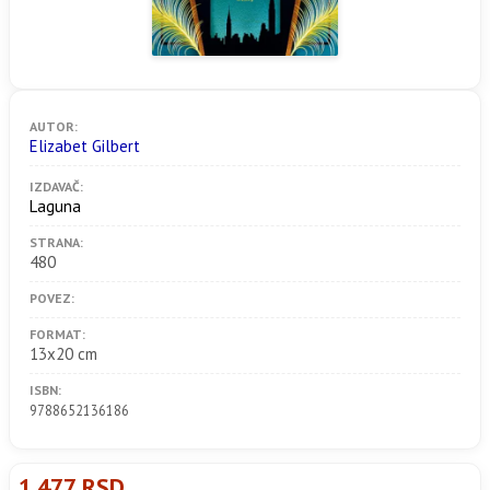
AUTOR:
Elizabet Gilbert
IZDAVAČ:
Laguna
STRANA:
480
POVEZ:
FORMAT:
13x20 cm
ISBN:
9788652136186
1.477 RSD