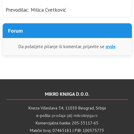
Prevodilac: Milica Cvetković
Forum
Da pošaljete pitanje ili komentar, prijavite se
ovde
.
MIKRO KNJIGA D.O.O.
Kneza Višeslava 34, 11030 Beograd, Srbija
e-pošta:
prodaja (at) mikroknjiga.rs
Komercijalna banka: 205-33117-65
Matični broj: 07465181 | PIB: 100575773