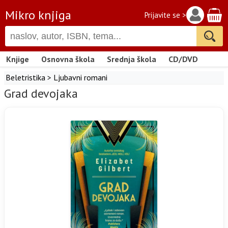
Mikro knjiga
Prijavite se >
Knjige
Osnovna škola
Srednja škola
CD/DVD
Beletristika
>
Ljubavni romani
Grad devojaka