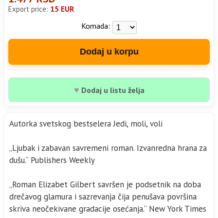
Export price:
15 EUR
Komada:
Dodaj u korpu
♥
Dodaj u listu želja
Autorka svetskog bestselera Jedi, moli, voli
„Ljubak i zabavan savremeni roman. Izvanredna hrana za
dušu.“ Publishers Weekly
„Roman Elizabet Gilbert savršen je podsetnik na doba
drečavog glamura i sazrevanja čija penušava površina
skriva neočekivane gradacije osećanja.“ New York Times