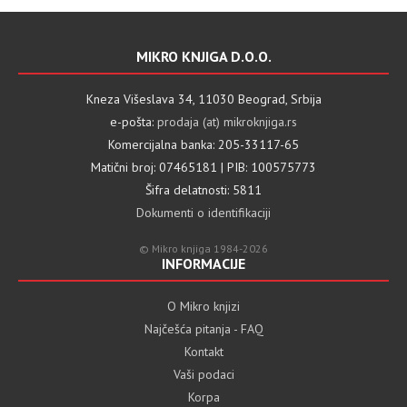
MIKRO KNJIGA D.O.O.
Kneza Višeslava 34, 11030 Beograd, Srbija
e-pošta:
prodaja (at) mikroknjiga.rs
Komercijalna banka: 205-33117-65
Matični broj: 07465181 | PIB: 100575773
Šifra delatnosti: 5811
Dokumenti o identifikaciji
© Mikro knjiga 1984-2026
INFORMACIJE
O Mikro knjizi
Najčešća pitanja - FAQ
Kontakt
Vaši podaci
Korpa