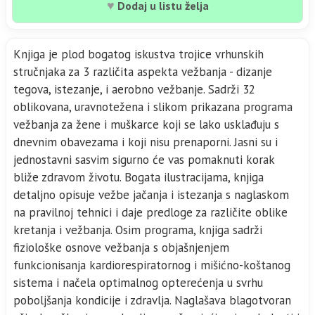
♥
Dodaj u listu želja
Knjiga je plod bogatog iskustva trojice vrhunskih
stručnjaka za 3 različita aspekta vežbanja - dizanje
tegova, istezanje, i aerobno vežbanje. Sadrži 32
oblikovana, uravnotežena i slikom prikazana programa
vežbanja za žene i muškarce koji se lako usklađuju s
dnevnim obavezama i koji nisu prenaporni. Jasni su i
jednostavni sasvim sigurno će vas pomaknuti korak
bliže zdravom životu. Bogata ilustracijama, knjiga
detaljno opisuje vežbe jačanja i istezanja s naglaskom
na pravilnoj tehnici i daje predloge za različite oblike
kretanja i vežbanja. Osim programa, knjiga sadrži
fiziološke osnove vežbanja s objašnjenjem
funkcionisanja kardiorespiratornog i mišićno-koštanog
sistema i načela optimalnog opterećenja u svrhu
poboljšanja kondicije i zdravlja. Naglašava blagotvoran