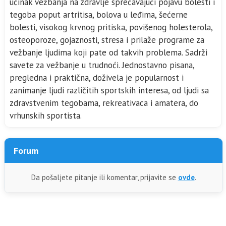
učinak vežbanja na zdravlje sprečavajući pojavu bolesti i
tegoba poput artritisa, bolova u leđima, šećerne
bolesti, visokog krvnog pritiska, povišenog holesterola,
osteoporoze, gojaznosti, stresa i prilaže programe za
vežbanje ljudima koji pate od takvih problema. Sadrži
savete za vežbanje u trudnoći. Jednostavno pisana,
pregledna i praktična, doživela je popularnost i
zanimanje ljudi različitih sportskih interesa, od ljudi sa
zdravstvenim tegobama, rekreativaca i amatera, do
vrhunskih sportista.
Forum
Da pošaljete pitanje ili komentar, prijavite se
ovde
.