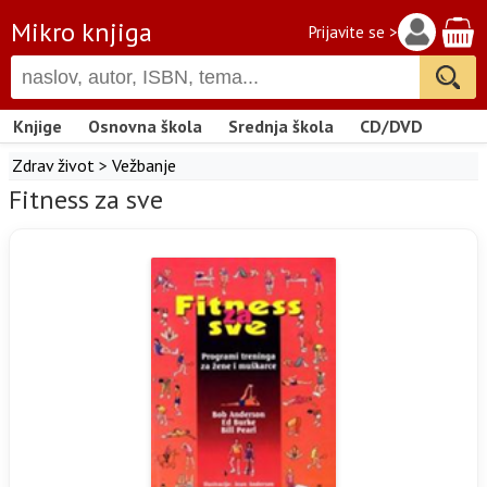
Mikro knjiga
Prijavite se >
Knjige
Osnovna škola
Srednja škola
CD/DVD
Zdrav život
>
Vežbanje
Fitness za sve