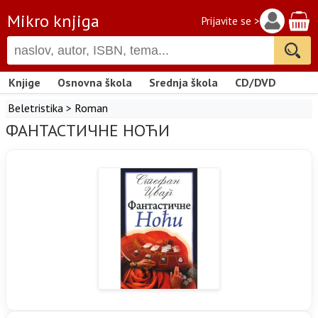
Mikro knjiga
Prijavite se >
Knjige
Osnovna škola
Srednja škola
CD/DVD
Beletristika
>
Roman
ФАНТАСТИЧНЕ НОЋИ