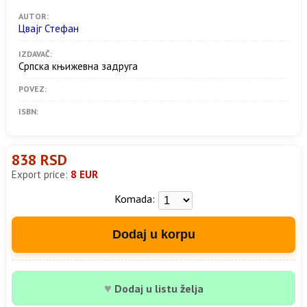
AUTOR:
Цвајг Стефан
IZDAVAČ:
Српска књижевна задруга
POVEZ:
ISBN:
838 RSD
Export price:
8 EUR
Komada:
Dodaj u korpu
♥
Dodaj u listu želja