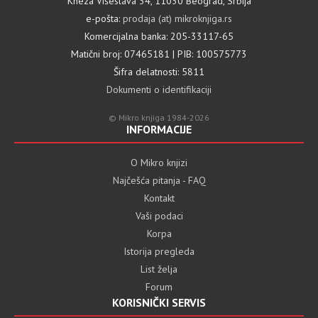
Kneza Višeslava 34, 11030 Beograd, Srbija
e-pošta:
prodaja (at) mikroknjiga.rs
Komercijalna banka: 205-33117-65
Matični broj: 07465181 | PIB: 100575773
Šifra delatnosti: 5811
Dokumenti o identifikaciji
© Mikro knjiga 1984-2026
INFORMACIJE
O Mikro knjizi
Najčešća pitanja - FAQ
Kontakt
Vaši podaci
Korpa
Istorija pregleda
List želja
Forum
KORISNIČKI SERVIS