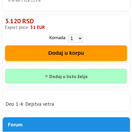
978-86-7518-115-6
3.120 RSD
Export price:
31 EUR
Komada:
Dodaj u korpu
♥
Dodaj u listu želja
Deo 1-4: Dejstva vetra
Forum