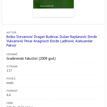
AUTOR:
Boško Stevanović Dragan Buđevac Dušan Najdanović Đorđe
Vuksanović Petar Anagnosti Đorđe Lađinović Aleksandar
Pakvor
IZDAVAČ:
Građevinski fakultet
(2009 god.)
STRANA:
137
POVEZ:
meki
FORMAT:
A4
ISBN: