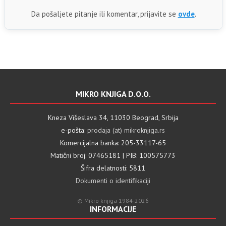
Da pošaljete pitanje ili komentar, prijavite se
ovde
.
MIKRO KNJIGA D.O.O.
Kneza Višeslava 34, 11030 Beograd, Srbija
e-pošta:
prodaja (at) mikroknjiga.rs
Komercijalna banka: 205-33117-65
Matični broj: 07465181 | PIB: 100575773
Šifra delatnosti: 5811
Dokumenti o identifikaciji
© Mikro knjiga 1984-2026
INFORMACIJE