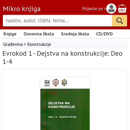
Mikro knjiga
Prijavite se >
Knjige
Osnovna škola
Srednja škola
CD/DVD
Građevina
>
Konstrukcije
Evrokod 1 - Dejstva na konstrukcije: Deo
1-4