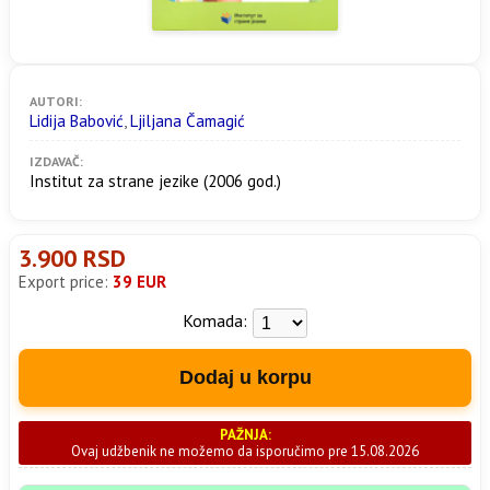
AUTORI:
Lidija Babović
,
Ljiljana Čamagić
IZDAVAČ:
Institut za strane jezike
(2006 god.)
3.900 RSD
Export price:
39 EUR
Komada:
Dodaj u korpu
PAŽNJA:
Ovaj udžbenik ne možemo da isporučimo pre 15.08.2026