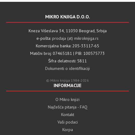
MIKRO KNJIGA D.O.O.
Kneza Višeslava 34, 11030 Beograd, Srbija
e-pošta:
prodaja (at) mikroknjiga.rs
Komercijalna banka: 205-33117-65
Matični broj: 07465181 | PIB: 100575773
Šifra delatnosti: 5811
Dokumenti o identifikaciji
© Mikro knjiga 1984-2026
INFORMACIJE
O Mikro knjizi
Najčešća pitanja - FAQ
Kontakt
Vaši podaci
Korpa