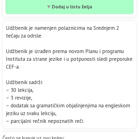
♥
Dodaj u listu želja
Udžbenik je namenjen polaznicima na Srednjem 2
tečaju za odrsle.
Udžbenik je izrađen prema novom Planu i programu
Instituta za strane jezike i u potpunosti sledi preporuke
CEF-a.
Udžbenik sadrži:
– 30 lekcija,
– 3 revizije,
– dodatak sa gramatičkim objašnjenjima na engleskom
jeziku uz svaku lekciju,
– parcijalni rečnik nepoznatih reči.
Često se kupuje uz ovu knjigu: