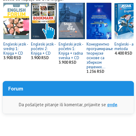
Engleski jezik -
Engleski jezik -
Engleski jezik -
Конкурентно
Engleski - as
srednji 1:
početni 2:
početni 1:
програмирање
metoda
Knjiga + CD
Knjiga + CD
Knjiga + radna
теоријске
4.400 RSD
3.900 RSD
3.900 RSD
sveska + CD
основе са
3.900 RSD
збирком
решених...
1.236 RSD
Forum
Da pošaljete pitanje ili komentar, prijavite se
ovde
.