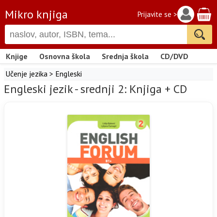
Mikro knjiga
Prijavite se >
Knjige
Osnovna škola
Srednja škola
CD/DVD
Učenje jezika
>
Engleski
Engleski jezik - srednji 2: Knjiga + CD