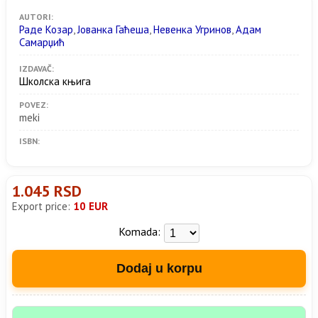
AUTORI:
Раде Козар
,
Јованка Гаћеша
,
Невенка Угринов
,
Адам
Самарџић
IZDAVAČ:
Школска књига
POVEZ:
meki
ISBN:
1.045 RSD
Export price:
10 EUR
Komada:
Dodaj u korpu