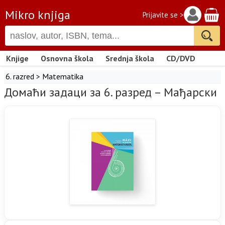
Mikro knjiga
Prijavite se >
Knjige
Osnovna škola
Srednja škola
CD/DVD
6. razred
>
Matematika
Домаћи задаци за 6. разред – Мађарски