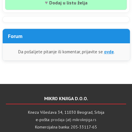
♥
Dodaj u listu želja
Forum
Da pošaljete pitanje ili komentar, prijavite se
ovde
.
MIKRO KNJIGA D.O.O.
Kneza Višeslava 34, 11030 Beograd, Srbija
e-pošta:
prodaja (at) mikroknjiga.rs
Komercijalna banka: 205-33117-65