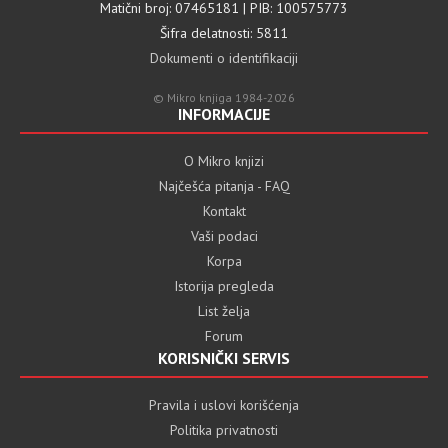
Matični broj: 07465181 | PIB: 100575773
Šifra delatnosti: 5811
Dokumenti o identifikaciji
© Mikro knjiga 1984-2026
INFORMACIJE
O Mikro knjizi
Najčešća pitanja - FAQ
Kontakt
Vaši podaci
Korpa
Istorija pregleda
List želja
Forum
KORISNIČKI SERVIS
Pravila i uslovi korišćenja
Politika privatnosti