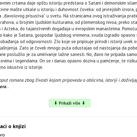
avnim crtama daje opštu istoriju predstava o Satani i demonskim silam
ivne mašte utkale u istoriju i duhovnost čoveka: od jevrejskih izvora,
 „đavolovog prisustva“ u svetu. Na stranicama ovog istraživanja pratim
trahova, u brojnim ljudskim kulturama, od plemenskog nivoa, preko sta
ja i Acteka, do tajanstvenih događaja u evropskim manastirima. Pomoću
o kako je Satana, gospodar ljudskog vremena, svuda izgradio opasno
obađanja od odgovornosti. Zlo koje se pripisuje prirodi i istoriji uvek 
jašnjenja. Zato je čovek mnogo puta odustajao od nastojanja da pobed
ane poslužilo je za umirivanje lažne savesti. No, đavo ne pripada sam
tovima i legendama. On se i danas opasno doziva u pamćenje, te rizi
o iskustvo iz istorije.
oput romana zbog živosti kojom pripoveda o oblicima, istoriji i doživlja
Sera
 di Nola
(1926-1997) jedan je od najuglednijih proučavalaca istorije rel
⬇ Prikaži više ⬇
ofesor na Orijentalnom institutu Univerziteta u Napulju. Pored istorije 
toriju tradicija i evropskog folklora. Bio je urednik
Enciklopedije religij
 1978) i u njoj priredio najveći broj odrednica. Autor je više naslova m
rovo
(1985),
Aspetti magico-religiosi di una cultura subalterna italiana
(
aci o knjizi
ligiosa
(1985),
La morte trionfata
(1995),
La nera signora
(1995),
Ebrai
vo