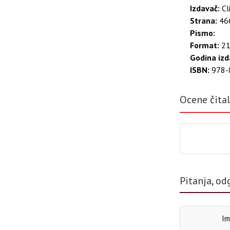
(1996).
Izdavač:
Cl
Strana:
466
Pismo:
Format:
21
Godina izd
ISBN:
978-
Ocene čita
Pitanja, od
Im