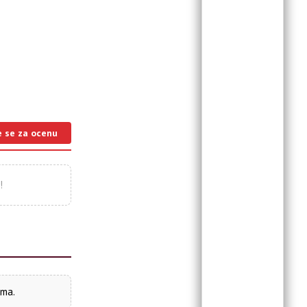
e se za ocenu
!
ima.