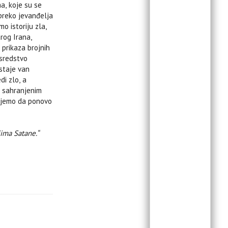
a, koje su se
 preko jevanđelja
o istoriju zla,
rog Irana,
 prikaza brojnih
 sredstvo
ostaje van
i zlo, a
o sahranjenim
kujemo da ponovo
jima Satane.“
igija i
religija,
a (l’Enciclopedia
eđu kojima se
1985),
smo e giudaismo