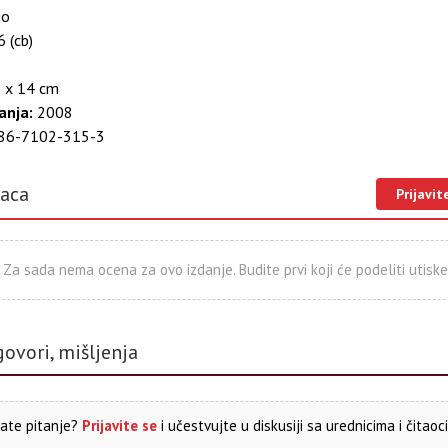
io
 (cb)
 x 14 cm
anja:
2008
86-7102-315-3
laca
Prijavit
Za sada nema ocena za ovo izdanje. Budite prvi koji će podeliti utiske
govori, mišljenja
ate pitanje?
Prijavite se
i učestvujte u diskusiji sa urednicima i čitaoc