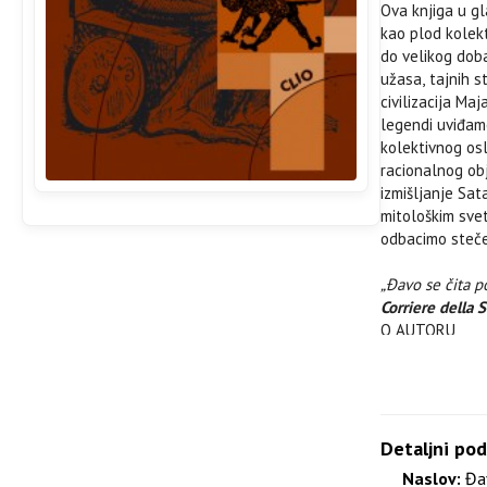
Ova knjiga u gl
kao plod kolekt
do velikog doba
užasa, tajnih s
civilizacija Ma
legendi uviđam
kolektivnog osl
racionalnog ob
izmišljanje Sat
mitološkim sve
odbacimo stečen
„Đavo se čita p
Corriere della 
O AUTORU
Alfonso Maria
dugogodišnji pr
predavao je i is
delle religioni
,
ističu
L’Arco di 
Detaljni pod
Antropologia re
Naslov:
Đa