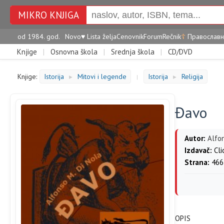
MIKRO KNJIGA
od 1984. god.
Novo
♥
Lista želja
Cenovnik
Forum
Rečnik
☦
Православн
Knjige
|
Osnovna škola
|
Srednja škola
|
CD/DVD
Knjige:
Istorija
Mitovi i legende
Istorija
Religija
►
|
►
Đavo
Autor:
Alfon
Izdavač:
Cli
Strana:
466
OPIS