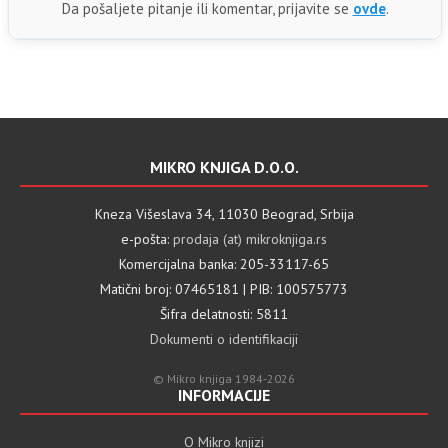
Da pošaljete pitanje ili komentar, prijavite se
ovde
.
MIKRO KNJIGA D.O.O.
Kneza Višeslava 34, 11030 Beograd, Srbija
e-pošta:
prodaja (at) mikroknjiga.rs
Komercijalna banka: 205-33117-65
Matični broj: 07465181 | PIB: 100575773
Šifra delatnosti: 5811
Dokumenti o identifikaciji
© Mikro knjiga 1984-2026
INFORMACIJE
O Mikro knjizi