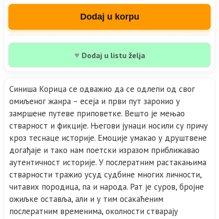
Dodaj u korpu
♥
Dodaj u listu želja
Синиша Корица се одважио да се одлепи од свог
омиљеног жанра – есеја и први пут заронио у
замршене путеве приповетке. Вешто је мењао
стварност и фикције. Његови јунаци носили су причу
кроз теснаце историје. Емоције умакао у друштвене
догађаје и тако нам поетски изразом приближавао
аутентичност историје. У послератним растакањима
стварности тражио усуд судбине многих личности,
читавих породица, па и народа. Рат је суров, бројне
ожиљке оставља, али и у тим осакаћеним
послератним временима, околности стварају