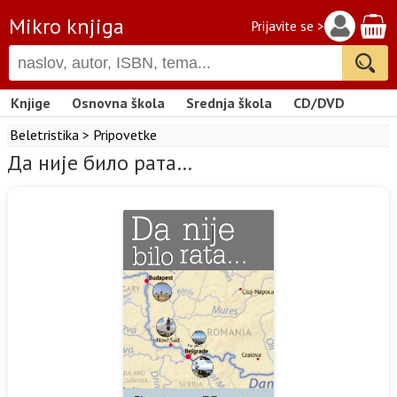
Mikro knjiga
Prijavite se >
Knjige
Osnovna škola
Srednja škola
CD/DVD
Beletristika
>
Pripovetke
Да није било рата…