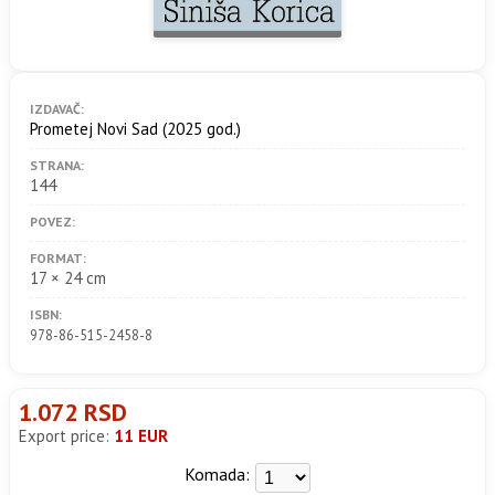
IZDAVAČ:
Prometej Novi Sad
(2025 god.)
STRANA:
144
POVEZ:
FORMAT:
17 × 24 cm
ISBN:
978-86-515-2458-8
1.072 RSD
Export price:
11 EUR
Komada: