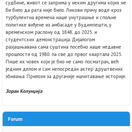
судбине, живот се заприма у неким другима којих не
би било да рата није било. Ликови причу воде кроз
турбулентна времена наше унутрашње и спољне
политике виђене из амбасаде у Будимпешти, у
временском распону од 1848. до 2025. и
студентских демонстрација. Дијалогом
разјашњавана сама суштина посебно наше недавне
прошлости од 1980. па све до првог квартала 2025.
Пише их човек који је био не само посматрач, већ
једним делом и сам непосредан актер друштвених
збивања. Прилози за другачије ишчитавање историје.
Зоран Колунџија
Forum