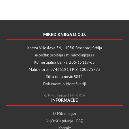
MIKRO KNJIGA D.O.O.
Kneza Višeslava 34, 11030 Beograd, Srbija
e-pošta:
prodaja (at) mikroknjiga.rs
Komercijalna banka: 205-33117-65
Matični broj: 07465181 | PIB: 100575773
Šifra delatnosti: 5811
Dokumenti o identifikaciji
© Mikro knjiga 1984-2026
INFORMACIJE
O Mikro knjizi
Najčešća pitanja - FAQ
Kontakt