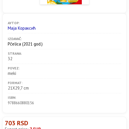
АУТОР:
Маја Кораксић
IZDAVAČ:
Pčelica
(2021 god.)
STRANA:
32
POVEZ:
meki
FORMAT:
21X29,7 cm
ISBN:
9788660880156
703 RSD