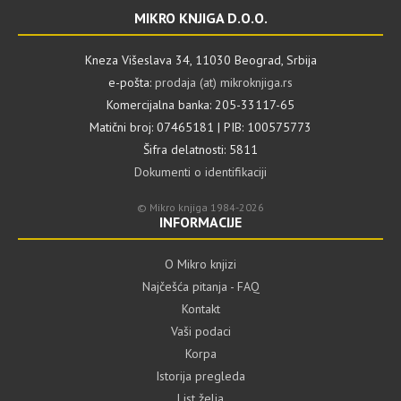
MIKRO KNJIGA D.O.O.
Kneza Višeslava 34, 11030 Beograd, Srbija
e-pošta:
prodaja (at) mikroknjiga.rs
Komercijalna banka: 205-33117-65
Matični broj: 07465181 | PIB: 100575773
Šifra delatnosti: 5811
Dokumenti o identifikaciji
© Mikro knjiga 1984-2026
INFORMACIJE
O Mikro knjizi
Najčešća pitanja - FAQ
Kontakt
Vaši podaci
Korpa
Istorija pregleda
List želja