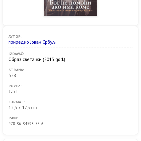
АУТОР:
приредио Јован Србуљ
IZDAVAČ:
Образ светачки
(2013 god.)
STRANA:
328
POVEZ:
tvrdi
FORMAT:
12,5 x 17,5 cm
ISBN:
978-86-84595-58-6