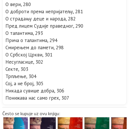
О вери, 280
О доброти према непријатељу, 281
О страдању деце и народа, 282
Пред лицем Судије праведног, 290
О талантима, 293
Прича о талантима, 294
Смирењем до памети, 298
О Србској Цркви, 301
Несугласице, 302
Секте, 303
Трпљење, 304
Сој, а не број, 305
Никада сувише добра, 306
Понижава нас само грех, 307
Često se kupuje uz ovu knjigu: