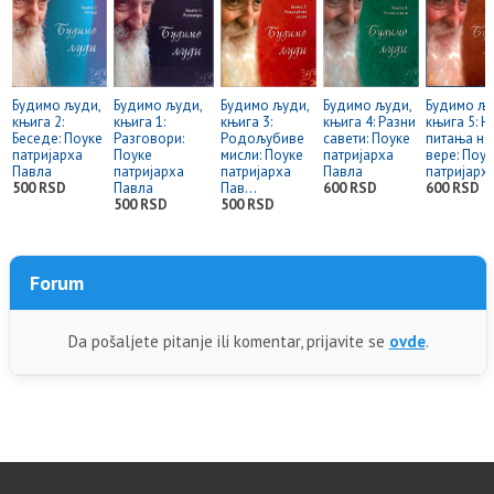
Будимо људи,
Будимо људи,
Будимо људи,
Будимо људи,
Будимо љу
књига 2:
књига 1:
књига 3:
књига 4: Разни
књига 5: Н
Беседе: Поуке
Разговори:
Родољубиве
савети: Поуке
питања н
патријарха
Поуке
мисли: Поуке
патријарха
вере: Поук
Павла
патријарха
патријарха
Павла
патријарх.
500 RSD
Павла
Пав...
600 RSD
600 RSD
500 RSD
500 RSD
Forum
Da pošaljete pitanje ili komentar, prijavite se
ovde
.