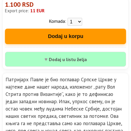
1.100 RSD
Export price:
11 EUR
Komada:
Dodaj u korpu
♥
Dodaj u listu želja
Патријарх Павле је био поглавар Српске Цркве у
најтеже дане нашег народа, изложеног „рату Вол
Стрита против Византије“, како је то дефинисао
један западни новинар. Ипак, упркос свему, он је
остао човек међу људима Небеске Србије, достојан
наших светих предака, светилник за потомке. Ова
књига га не представља само као поглавара Цркве,
него, пре свега и изнад свега, као духовног пастира,