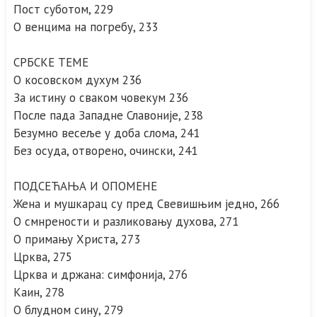
Пост суботом, 229
О венцима на погребу, 233
СРБСКЕ ТЕМЕ
О косовском духум 236
За истину о сваком човекум 236
После пада Западне Славоније, 238
Безумно весеље у доба слома, 241
Без осуда, отворено, очински, 241
ПОДСЕЋАЊА И ОПОМЕНЕ
Жена и мушкарац су пред Свевишњим једно, 266
О смнрености и разликовању духова, 271
О примању Христа, 273
Црква, 275
Црква и држана: симфонија, 276
Каин, 278
О блудном сину, 279