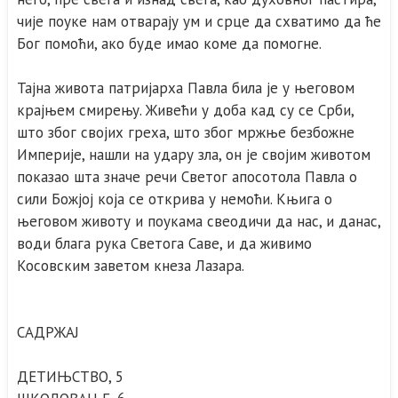
чије поуке нам отварају ум и срце да схватимо да ће
Бог помоћи, ако буде имао коме да помогне.
Тајна живота патријарха Павла била је у његовом
крајњем смирењу. Живећи у доба кад су се Срби,
што због својих греха, што због мржње безбожне
Империје, нашли на удару зла, он је својим животом
показао шта значе речи Светог апосотола Павла о
сили Божјој која се открива у немоћи. Књига о
његовом животу и поукама свеодичи да нас, и данас,
води блага рука Светога Саве, и да живимо
Косовским заветом кнеза Лазара.
САДРЖАЈ
ДЕТИЊСТВО, 5