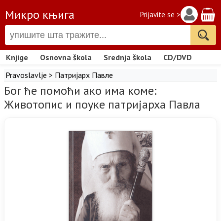
Микро књига
Prijavite se >
Knjige
Osnovna škola
Srednja škola
CD/DVD
Pravoslavlje
>
Патријарх Павле
Бог ће помоћи ако има коме:
Животопис и поуке патријарха Павла