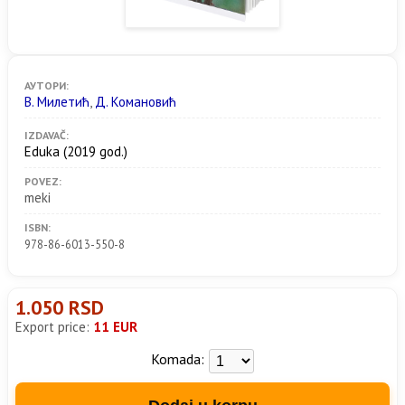
АУТОРИ:
В. Милетић
,
Д. Комановић
IZDAVAČ:
Eduka
(2019 god.)
POVEZ:
meki
ISBN:
978-86-6013-550-8
1.050 RSD
Export price:
11 EUR
Komada: