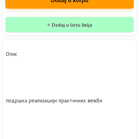
Dodaj u korpu
♥
Dodaj u listu želja
Oпис
подршка реализацији практичних вежби