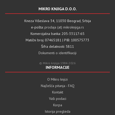
MIKRO KNJIGA D.O.O.
Kneza Višeslava 34, 11030 Beograd, Srbija
e-pošta:
prodaja (at) mikroknjiga.rs
Komercijalna banka: 205-33117-65
Matični broj: 07465181 | PIB: 100575773
Šifra delatnosti: 5811
Dokumenti o identifikaciji
© Mikro knjiga 1984-2026
INFORMACIJE
O Mikro knjizi
Najčešća pitanja - FAQ
Kontakt
Vaši podaci
Korpa
Istorija pregleda