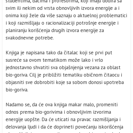
studentima, đacima i profesorima, koji imaju dodira sa
svim ili nekim od vrsta obnovljivih izvora energije a i
onima koji žele da više saznaju o aktuelnoj problematici
i koji razmišljaju o racionalizaciji potrošnje energije i
planiranju korišćenja drugih izvora energije za
svakodnevne potrebe.
Knjiga je napisana tako da čitalac koji se prvi put
susreće sa ovom tematikom može lako i vrlo
jednostavno shvatiti sva objašnjenja vezana za oblast
bio-goriva. Cilj je približiti tematiku običnom čitaocu i
objasniti sve dobrobiti koje sa sobom donosi upotreba
bio-goriva.
Nadamo se, da će ova knjiga makar malo, promeniti
odnos prema bio-gorivima i obnovljivim izvorima
energije uopšte. Da će uticati na pravac razmišljanja i
delovanja ljudi i da će doprineti povećanju iskorišćenja