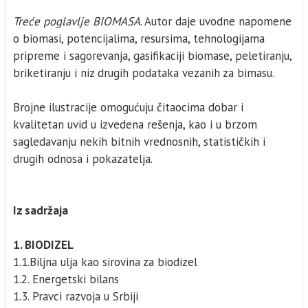
Treće poglavlje BIOMASA
. Autor daje uvodne napomene
o biomasi, potencijalima, resursima, tehnologijama
pripreme i sagorevanja, gasifikaciji biomase, peletiranju,
briketiranju i niz drugih podataka vezanih za bimasu.
Brojne ilustracije omogućuju čitaocima dobar i
kvalitetan uvid u izvedena rešenja, kao i u brzom
sagledavanju nekih bitnih vrednosnih, statističkih i
drugih odnosa i pokazatelja.
Iz sadržaja
1. BIODIZEL
1.1.Biljna ulja kao sirovina za biodizel
1.2. Energetski bilans
1.3. Pravci razvoja u Srbiji