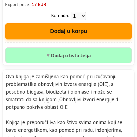
Export price:
17 EUR
Komada:
Dodaj u korpu
♥
Dodaj u listu želja
Ova knjiga je zamišljena kao pomoć pri izučavanju
problematike obnovljivih izvora energije (OIE), a
posebno biogasa, biodizela i biomase i može se
smatrati da sa knjigom „Obnovljivi izvori energije 1“
potpuno pokriva oblast OIE.
Knjiga je preporučljiva kao štivo svima onima koji se
bave energetikom, kao pomoć pri radu, inženjerima,