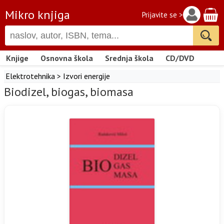
Mikro knjiga
Prijavite se >
Knjige
Osnovna škola
Srednja škola
CD/DVD
Elektrotehnika
>
Izvori energije
Biodizel, biogas, biomasa