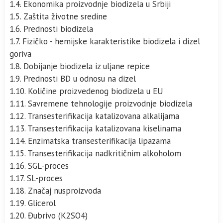
1.4. Ekonomika proizvodnje biodizela u Srbiji
1.5. Zaštita životne sredine
1.6. Prednosti biodizela
1.7. Fizičko - hemijske karakteristike biodizela i dizel
goriva
1.8. Dobijanje biodizela iz uljane repice
1.9. Prednosti BD u odnosu na dizel
1.10. Količine proizvedenog biodizela u EU
1.11. Savremene tehnologije proizvodnje biodizela
1.12. Transesterifikacija katalizovana alkalijama
1.13. Transesterifikacija katalizovana kiselinama
1.14. Enzimatska transesterifikacija lipazama
1.15. Transesterifikacija nadkritičnim alkoholom
1.16. SGL-proces
1.17. SL-proces
1.18. Značaj nusproizvoda
1.19. Glicerol
1.20. Đubrivo (K2SO4)