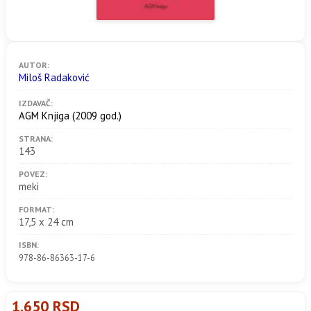
AUTOR:
Miloš Radaković
IZDAVAČ:
AGM Knjiga
(2009 god.)
STRANA:
143
POVEZ:
meki
FORMAT:
17,5 x 24 cm
ISBN:
978-86-86363-17-6
1.650 RSD