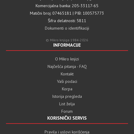
Komercijalna banka: 205-33117-65
Matični broj: 07465181 | PIB: 100575773
Šifra delatnosti: 5811
Dokumenti o identifikaciji
© Mikro knjiga 1984-2026
INFORMACIJE
O Mikro knjizi
Najčešća pitanja - FAQ
Kontakt
Vaši podaci
Korpa
Istorija pregleda
List želja
Forum
KORISNIČKI SERVIS
Pravila i uslovi korišćenja