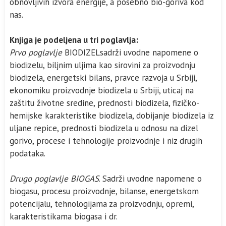
obnovljivih izvora energije, a posebno bio-goriva kod
nas.
Knjiga je podeljena u tri poglavlja:
Prvo poglavlje
BIODIZELsadrži uvodne napomene o
biodizelu, biljnim uljima kao sirovini za proizvodnju
biodizela, energetski bilans, pravce razvoja u Srbiji,
ekonomiku proizvodnje biodizela u Srbiji, uticaj na
zaštitu životne sredine, prednosti biodizela, fizičko-
hemijske karakteristike biodizela, dobijanje biodizela iz
uljane repice, prednosti biodizela u odnosu na dizel
gorivo, procese i tehnologije proizvodnje i niz drugih
podataka.
Drugo poglavlje BIOGAS
. Sadrži uvodne napomene o
biogasu, procesu proizvodnje, bilanse, energetskom
potencijalu, tehnologijama za proizvodnju, opremi,
karakteristikama biogasa i dr.