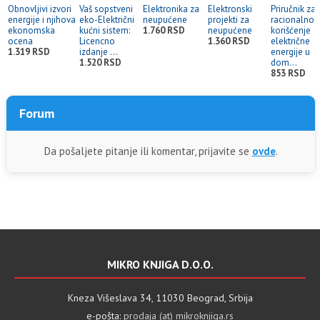
Obnovljivi izvori
Vaš sopstveni
Elektronika za
Elektronski
Priručnik za
energije i njihova
eko-Električni
neupućene
projekti za
racionalno
ekonomska
kućni sistem:
1.760 RSD
neupućene
korišćenje
ocena
Licencno
1.360 RSD
električne
1.319 RSD
izdanje ...
energije u
1.520 RSD
dom...
853 RSD
Forum
Da pošaljete pitanje ili komentar, prijavite se
ovde
.
MIKRO KNJIGA D.O.O.
Kneza Višeslava 34, 11030 Beograd, Srbija
e-pošta:
prodaja (at) mikroknjiga.rs