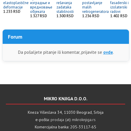
elastoplastične
изградње и
rešavanja
postavljanje
fasaderski i
deformacije
вредновање
zadataka
malih
izolaterski
1.235 RSD
објеката
stabilnosti
vetrogeneratora
radovi
1.327 RSD
1.300 RSD
1.236 RSD
1.402 RSD
Forum
Da pošaljete pitanje ili komentar, prijavite se
ovde
.
MIKRO KNJIGA D.O.O.
Kneza Višeslava 34, 11030 Beograd, Srbija
e-pošta:
prodaja (at) mikroknjiga.rs
Komercijalna banka: 205-33117-65