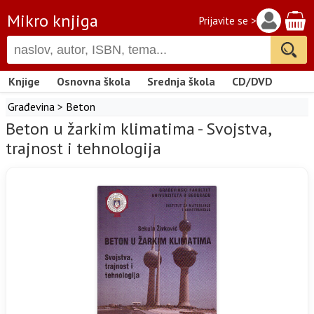
Mikro knjiga
Prijavite se >
Knjige
Osnovna škola
Srednja škola
CD/DVD
Građevina
>
Beton
Beton u žarkim klimatima - Svojstva,
trajnost i tehnologija