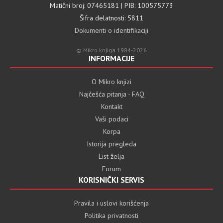
Matični broj: 07465181 | PIB: 100575773
Šifra delatnosti: 5811
Dokumenti o identifikaciji
© Mikro knjiga 1984-2026
INFORMACIJE
O Mikro knjizi
Najčešća pitanja - FAQ
Kontakt
Vaši podaci
Korpa
Istorija pregleda
List želja
Forum
KORISNIČKI SERVIS
Pravila i uslovi korišćenja
Politika privatnosti