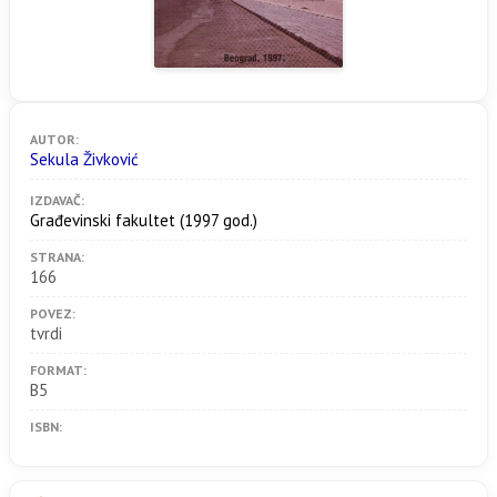
AUTOR:
Sekula Živković
IZDAVAČ:
Građevinski fakultet
(1997 god.)
STRANA:
166
POVEZ:
tvrdi
FORMAT:
B5
ISBN: