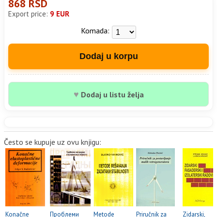
868 RSD
Export price:
9 EUR
Komada:
Dodaj u korpu
♥
Dodaj u listu želja
Često se kupuje uz ovu knjigu:
Konačne
Проблеми
Metode
Priručnik za
Zidarski,