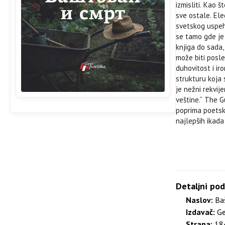
izmisliti. Kao 
sve ostale. El
svetskog uspeh
se tamo gde je 
knjiga do sada,
može biti posle
duhovitost i ir
strukturu koja
je nežni rekvije
veštine.“ The 
poprima poetski
najlepših ikada
Detaljni pod
Naslov:
Baš
Izdavač:
Ge
Strana:
184