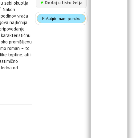
♥
Dodaj u listu želja
 u sebi okuplja
.“ Nakon
spodinov vraća
Pošaljite nam poruku
gova najličnija
 pripovedanje
 karakterističnu
uboko promišljenu
samo roman – to
ke topline, ali i
estimično
 „Jedna od