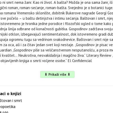
što ni smrt nema žanr. Kao ni život. A bašta? Možda je ona sama žanr, ili
egični roman, roman-sećanje, roman-bašta. Svejedno je o botanici tuge
a romana Vremensko sklonište, dobitnik Bukerove nagrade Georgi Go
sve počelo – u baštu detinjstva i intimu sećanja. Baštovan i smrt, nje
 istovremeno je hronika jedne porodice i filozofski ogled o tome kako
dnja linija odbrane od konačnosti gubitka. Gospodinov zadržava svoju
onijski otklon, izbegavajući sentimentalnost, dok istovremeno gradi d
 spaja ogromnu tugu sa vedrinom svakodnevice. Baštovan i smrt nije 
m za oca, ali i za čitav jedan svet koji nestaje. „Gospodinov je pisac veli
Guardian „Gospodinov piše sa veličanstvenom nesputanošću, a proza m
 kvalitet... Neukrotiva, nesvakidašnja i magično živa.“ Literary Review
 objavljenih knjiga o smrti voljene osobe.“ El Confidencial
⬇ Prikaži više ⬇
aci o knjizi
tovan i smrt
opoetika
 (cb)