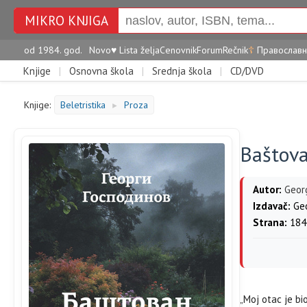
MIKRO KNJIGA
od 1984. god.
Novo
♥
Lista želja
Cenovnik
Forum
Rečnik
☦
Православн
Knjige
|
Osnovna škola
|
Srednja škola
|
CD/DVD
Knjige:
Beletristika
Proza
►
Baštova
Autor:
Geor
Izdavač:
Geo
Strana:
184
„Moj otac je bi