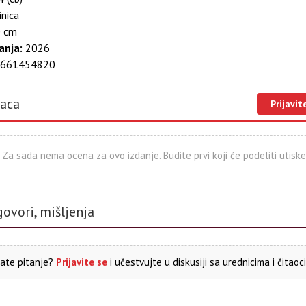
nica
 cm
anja:
2026
661454820
laca
Prijavit
Za sada nema ocena za ovo izdanje. Budite prvi koji će podeliti utiske
govori, mišljenja
ate pitanje?
Prijavite se
i učestvujte u diskusiji sa urednicima i čitaoc