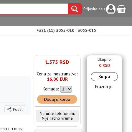
Prijavite se >
+381 (11) 3055-010 i 3055-015
Ukupno:
1.575 RSD
0 RSD
Cena za inostranstvo:
Korpa
16,00 EUR
Prazna je.
Komada:
Dodaj u korpu
Podeli
Naručite telefonom:
Nije radno vreme
 sama ga mora