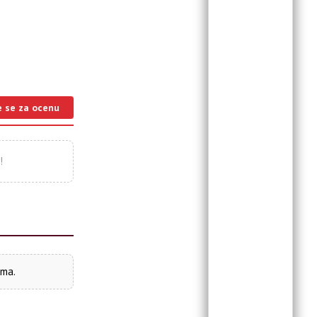
e se za ocenu
!
ima.