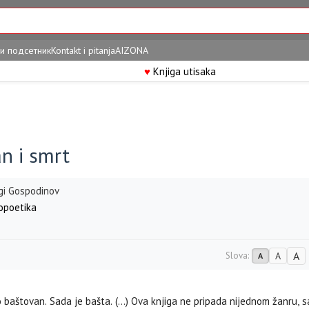
и подсетник
Kontakt i pitanja
AIZONA
♥
Knjiga utisaka
n i smrt
gi Gospodinov
poetika
A
Slova:
A
A
o baštovan. Sada je bašta. (...) Ova knjiga ne pripada nijednom žanru,