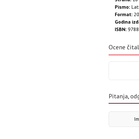
Pismo:
Lati
Format:
20
Godina izd
ISBN:
9788
Ocene čita
Pitanja, od
Im