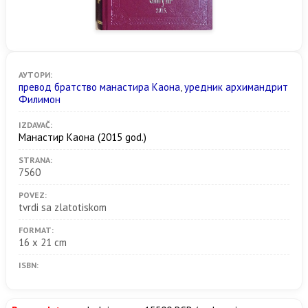
АУТОРИ:
превод братство манастира Каона
,
уредник архимандрит
Филимон
IZDAVAČ:
Манастир Каона
(2015 god.)
STRANA:
7560
POVEZ:
tvrdi sa zlatotiskom
FORMAT:
16 x 21 cm
ISBN: