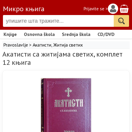
Микро књига
Prijavite se >
Knjige
Osnovna škola
Srednja škola
CD/DVD
Pravoslavlje
>
Акатисти
,
Житија светих
Акатисти са житијама светих, комплет
12 књига