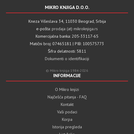
MIKRO KNJIGA D.O.O.
Kneza Višeslava 34, 11030 Beograd, Srbija
e-pošta:
prodaja (at) mikroknjiga.rs
Komercijalna banka: 205-33117-65
Matični broj: 07465181 | PIB: 100575773
Šifra delatnosti: 5811
Dokumenti o identifikaciji
© Mikro knjiga 1984-2026
INFORMACIJE
O Mikro knjizi
Najčešća pitanja - FAQ
Kontakt
Vaši podaci
Korpa
Istorija pregleda