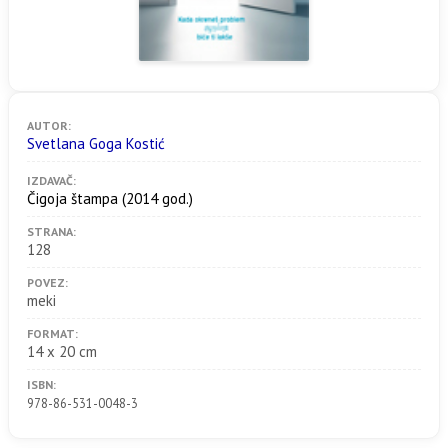
AUTOR:
Svetlana Goga Kostić
IZDAVAČ:
Čigoja štampa
(2014 god.)
STRANA:
128
POVEZ:
meki
FORMAT:
14 x 20 cm
ISBN:
978-86-531-0048-3