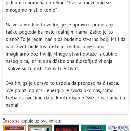
jednom fenomenalno rekao: ’’Sve se može kad se
mnogo ne misli o tome’’.
Najveća vrednost ove knjige je upravo u pomeranju
tačke pogleda ka malo realnijim nama. Zašto je to
bitno? To je jedini način da budemo stvarno bolji MI i da
nam život bude kvalitetniji i realno, a ne samo
imaginarno pozitivniji. Mnoge stvari polaze iz dubine
našeg bića, jer nije za džabe ona filozofija življenja:
’’Kakve su ti misli, takav ti je život.’’
Ova knjiga je upravo to uspela da prenese na čitaoca.
Sve polazi od nas i energija je svuda oko nas, samo
treba da naučimo da je kontrolišemo. Sve je na nama i u
nama!
Često se kupuje uz ovu knjigu: