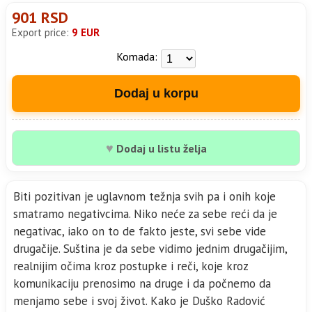
901 RSD
Export price:
9 EUR
Komada:
Dodaj u korpu
♥
Dodaj u listu želja
Biti pozitivan je uglavnom težnja svih pa i onih koje
smatramo negativcima. Niko neće za sebe reći da je
negativac, iako on to de fakto jeste, svi sebe vide
drugačije. Suština je da sebe vidimo jednim drugačijim,
realnijim očima kroz postupke i reči, koje kroz
komunikaciju prenosimo na druge i da počnemo da
menjamo sebe i svoj život. Kako je Duško Radović