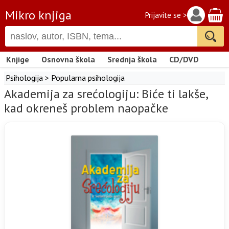
Mikro knjiga
Prijavite se >
Knjige
Osnovna škola
Srednja škola
CD/DVD
Psihologija
>
Popularna psihologija
Akademija za srećologiju: Biće ti lakše,
kad okreneš problem naopačke