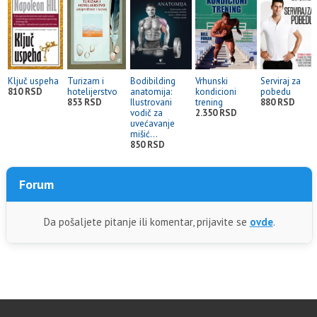
Ključ uspeha
Turizam i
Bodibilding
Vrhunski
Serviraj za
810 RSD
hotelijerstvo
anatomija:
kondicioni
pobedu
853 RSD
Ilustrovani
trening
880 RSD
vodič za
2.350 RSD
uvećavanje
mišić...
850 RSD
Forum
Da pošaljete pitanje ili komentar, prijavite se
ovde
.