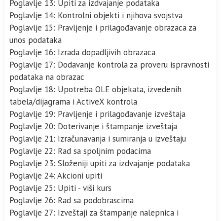
Poglavlje 13: Upiti za izdvajanje podataka
Poglavlje 14: Kontrolni objekti i njihova svojstva
Poglavlje 15: Pravljenje i prilagođavanje obrazaca za
unos podataka
Poglavlje 16: Izrada dopadljivih obrazaca
Poglavlje 17: Dodavanje kontrola za proveru ispravnosti
podataka na obrazac
Poglavlje 18: Upotreba OLE objekata, izvedenih
tabela/dijagrama i ActiveX kontrola
Poglavlje 19: Pravljenje i prilagođavanje izveštaja
Poglavlje 20: Doterivanje i štampanje izveštaja
Poglavlje 21: Izračunavanja i sumiranja u izveštaju
Poglavlje 22: Rad sa spoljnim podacima
Poglavlje 23: Složeniji upiti za izdvajanje podataka
Poglavlje 24: Akcioni upiti
Poglavlje 25: Upiti - viši kurs
Poglavlje 26: Rad sa podobrascima
Poglavlje 27: Izveštaji za štampanje nalepnica i