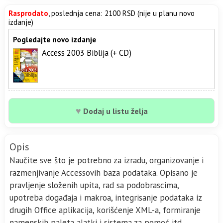
Rasprodato
, poslednja cena: 2100 RSD (nije u planu novo
izdanje)
Pogledajte novo izdanje
Access 2003 Biblija (+ CD)
♥
Dodaj u listu želja
Opis
Naučite sve što je potrebno za izradu, organizovanje i
razmenjivanje Accessovih baza podataka. Opisano je
pravljenje složenih upita, rad sa podobrascima,
upotreba događaja i makroa, integrisanje podataka iz
drugih Office aplikacija, korišćenje XML-a, formiranje
namenskih paleta alatki i sistema za pomoć itd.