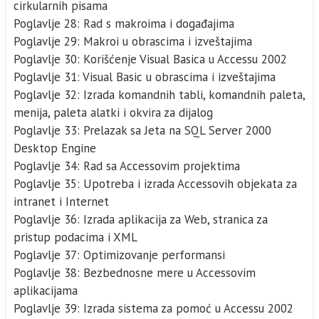
cirkularnih pisama
Poglavlje 28: Rad s makroima i događajima
Poglavlje 29: Makroi u obrascima i izveštajima
Poglavlje 30: Korišćenje Visual Basica u Accessu 2002
Poglavlje 31: Visual Basic u obrascima i izveštajima
Poglavlje 32: Izrada komandnih tabli, komandnih paleta,
menija, paleta alatki i okvira za dijalog
Poglavlje 33: Prelazak sa Jeta na SQL Server 2000
Desktop Engine
Poglavlje 34: Rad sa Accessovim projektima
Poglavlje 35: Upotreba i izrada Accessovih objekata za
intranet i Internet
Poglavlje 36: Izrada aplikacija za Web, stranica za
pristup podacima i XML
Poglavlje 37: Optimizovanje performansi
Poglavlje 38: Bezbednosne mere u Accessovim
aplikacijama
Poglavlje 39: Izrada sistema za pomoć u Accessu 2002