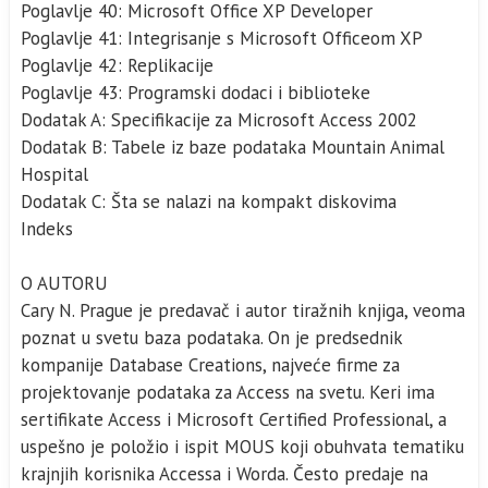
Poglavlje 40: Microsoft Office XP Developer
Poglavlje 41: Integrisanje s Microsoft Officeom XP
Poglavlje 42: Replikacije
Poglavlje 43: Programski dodaci i biblioteke
Dodatak A: Specifikacije za Microsoft Access 2002
Dodatak B: Tabele iz baze podataka Mountain Animal
Hospital
Dodatak C: Šta se nalazi na kompakt diskovima
Indeks
O AUTORU
Cary N. Prague je predavač i autor tiražnih knjiga, veoma
poznat u svetu baza podataka. On je predsednik
kompanije Database Creations, najveće firme za
projektovanje podataka za Access na svetu. Keri ima
sertifikate Access i Microsoft Certified Professional, a
uspešno je položio i ispit MOUS koji obuhvata tematiku
krajnjih korisnika Accessa i Worda. Često predaje na