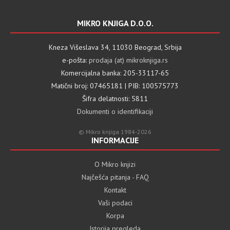
MIKRO KNJIGA D.O.O.
Kneza Višeslava 34, 11030 Beograd, Srbija
e-pošta:
prodaja (at) mikroknjiga.rs
Komercijalna banka: 205-33117-65
Matični broj: 07465181 | PIB: 100575773
Šifra delatnosti: 5811
Dokumenti o identifikaciji
© Mikro knjiga 1984-2026
INFORMACIJE
O Mikro knjizi
Najčešća pitanja - FAQ
Kontakt
Vaši podaci
Korpa
Istorija pregleda