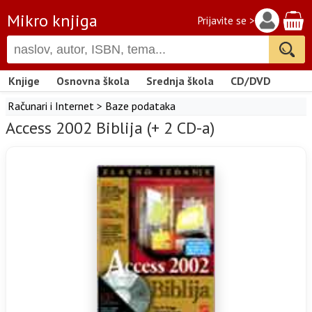
Mikro knjiga
Prijavite se >
Knjige
Osnovna škola
Srednja škola
CD/DVD
Računari i Internet
>
Baze podataka
Access 2002 Biblija (+ 2 CD-a)