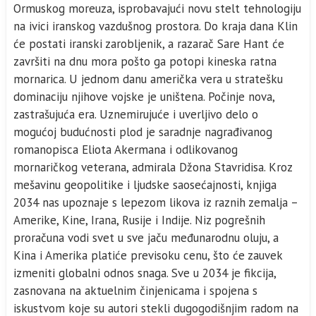
Ormuskog moreuza, isprobavajući novu stelt tehnologiju
na ivici iranskog vazdušnog prostora. Do kraja dana Klin
će postati iranski zarobljenik, a razarač Sare Hant će
završiti na dnu mora pošto ga potopi kineska ratna
mornarica. U jednom danu američka vera u stratešku
dominaciju njihove vojske je uništena. Počinje nova,
zastrašujuća era. Uznemirujuće i uverljivo delo o
mogućoj budućnosti plod je sarad­nje nagrađivanog
romanopisca Eliota Akermana i odlikovanog
mornaričkog veterana, admirala Džona Stavridisa. Kroz
mešavi­nu geopolitike i ljudske saosećajnosti, knjiga
2034 nas upoznaje s lepezom likova iz raznih zemalja –
Amerike, Kine, Irana, Rusije i Indije. Niz pogrešnih
proračuna vodi svet u sve jaču međunarod­nu oluju, a
Kina i Amerika platiće previsoku cenu, što će zauvek
izmeniti globalni odnos snaga. Sve u 2034 je fikcija,
zasnovana na aktuelnim činjenicama i spoje­na s
iskustvom koje su autori stekli dugogodišnjim radom na