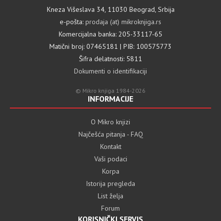
Kneza Višeslava 34, 11030 Beograd, Srbija
e-pošta:
prodaja (at) mikroknjiga.rs
Komercijalna banka: 205-33117-65
Matični broj: 07465181 | PIB: 100575773
Šifra delatnosti: 5811
Dokumenti o identifikaciji
© Mikro knjiga 1984-2026
INFORMACIJE
O Mikro knjizi
Najčešća pitanja - FAQ
Kontakt
Vaši podaci
Korpa
Istorija pregleda
List želja
Forum
KORISNIČKI SERVIS