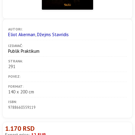
AUTORI:
Eliot Akerman
,
Džejms Stavridis
IZDAVAČ:
Publik Praktikum
STRANA:
291
POVEZ:
FORMAT:
140 x 200 cm
ISBN:
9788660359119
1.170 RSD
Export price:
12 EUR