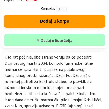
Komada:
Dodaj u korpu
♥
Dodaj u listu želja
Kad rat počinje, obe strane veruju da će pobediti.
Dvanaestog marta 2034. komodor američke ratne
mornarice Sara Hant nalazi se na palubi svog
komandnog broda, razarača „Džon Pol Džouns”, u
rutinskoj patroli za kontrolu slobodne plovidbe u
Južnom kineskom moru kada njen brod spazi
neobeleženu ri­barsku koču sa čije palube kulja dim.
Istog dana američki morna­rički pilot i major Kris Mičel,
zvani Klin, upravlja avionom „F-35E lajtning” iznad