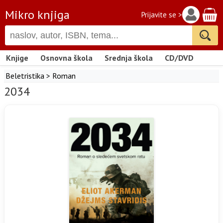
Mikro knjiga
Prijavite se >
Knjige
Osnovna škola
Srednja škola
CD/DVD
Beletristika
>
Roman
2034