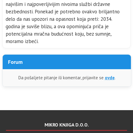
najvi­šim i najpoverljivijim nivoima službi državne
bezbednosti. Ponekad je potrebno ovakvo briljantno
delo da nas upozori na opasnost koja preti: 2034.
godina je suviše blizu, a ova opominjuća priča je
potencijalna mračna budućnost koju, bez sumnje,
moramo izbeći.
Forum
Da pošaljete pitanje ili komentar, prijavite se
ovde
.
MIKRO KNJIGA D.O.O.