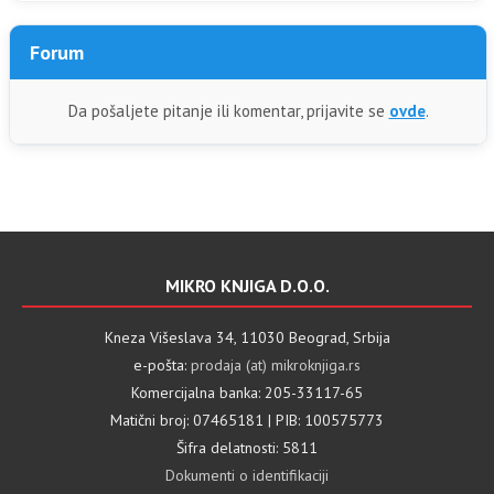
Forum
Da pošaljete pitanje ili komentar, prijavite se
ovde
.
MIKRO KNJIGA D.O.O.
Kneza Višeslava 34, 11030 Beograd, Srbija
e-pošta:
prodaja (at) mikroknjiga.rs
Komercijalna banka: 205-33117-65
Matični broj: 07465181 | PIB: 100575773
Šifra delatnosti: 5811
Dokumenti o identifikaciji