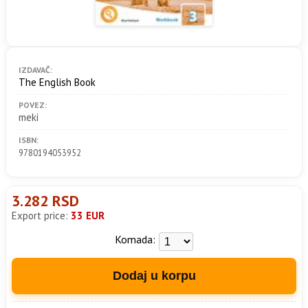
IZDAVAČ:
The English Book
POVEZ:
meki
ISBN:
9780194053952
3.282 RSD
Export price:
33 EUR
Komada:
Dodaj u korpu