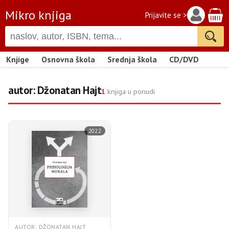
Mikro knjiga
Prijavite se >
Knjige
Osnovna škola
Srednja škola
CD/DVD
autor: Džonatan Hajt
1
knjiga u ponudi
2022
AUTOR: DŽONATAN HAJT