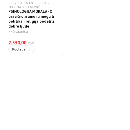
PREVELA SA ENGLESKOG
MARINA VICANOVIĆ
PSIHOLOGIJA MORALA - O
pravičnom umu ili mogu li
politika i religija podeliti
dobre ljude
440 stranica
2.530,00
RSD
Pogledaj →