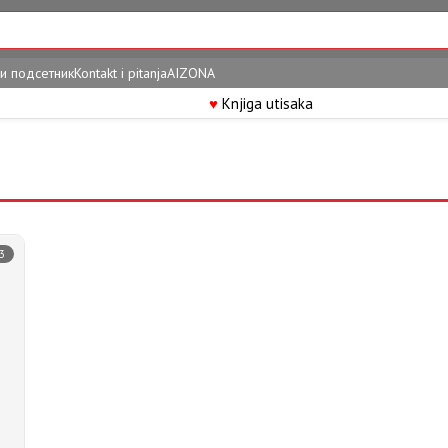
и подсетник
Kontakt i pitanja
AIZONA
♥
Knjiga utisaka
3