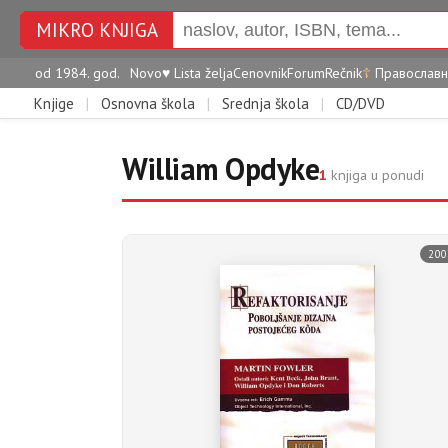
MIKRO KNJIGA
od 1984. god.
Novo
♥
Lista želja
Cenovnik
Forum
Rečnik
☦
Православн
Knjige
|
Osnovna škola
|
Srednja škola
|
CD/DVD
William Opdyke
1
knjiga u ponudi
200