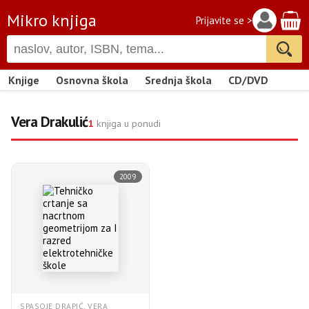
Mikro knjiga
Prijavite se >
Knjige
Osnovna škola
Srednja škola
CD/DVD
Vera Drakulić
1
knjiga u ponudi
2009
SPASOJE DRAPIĆ, VERA