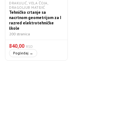
DRAKULIĆ, VELA ČOJA,
DRAGOLJUB MATEJIĆ
Tehničko crtanje sa
nacrtnom geometrijom za I
razred elektrotehničke
škole
200 stranica
840,00
RSD
Pogledaj →