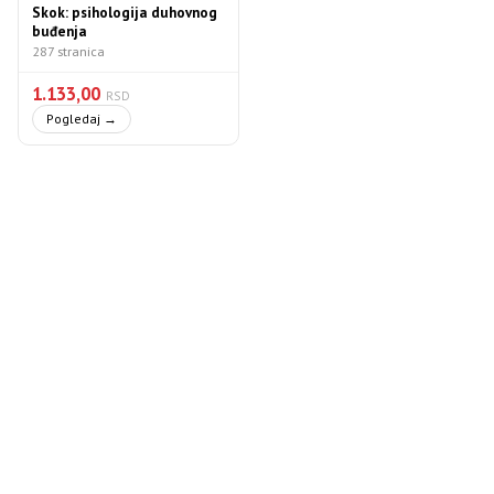
Skok: psihologija duhovnog
buđenja
287 stranica
1.133,00
RSD
Pogledaj →