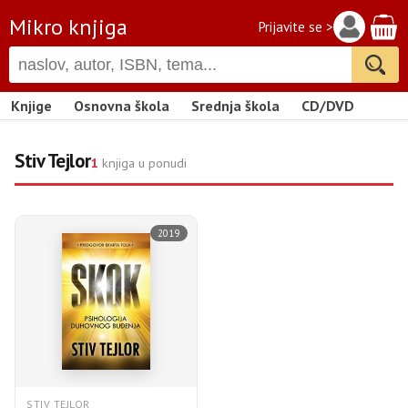
Mikro knjiga
Prijavite se >
Knjige
Osnovna škola
Srednja škola
CD/DVD
Stiv Tejlor
1
knjiga u ponudi
2019
STIV TEJLOR