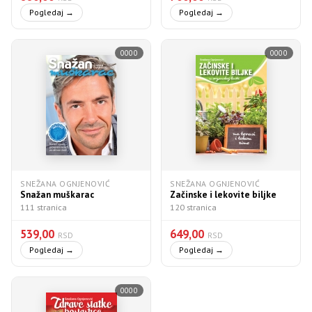
Pogledaj →
Pogledaj →
0000
0000
SNEŽANA OGNJENOVIĆ
SNEŽANA OGNJENOVIĆ
Snažan muškarac
Začinske i lekovite biljke
111 stranica
120 stranica
539,00
649,00
RSD
RSD
Pogledaj →
Pogledaj →
0000