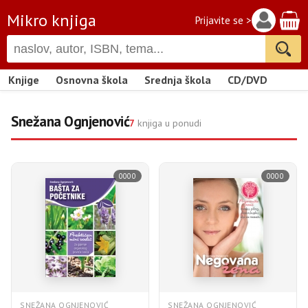
Mikro knjiga
Prijavite se >
Knjige
Osnovna škola
Srednja škola
CD/DVD
Snežana Ognjenović
7
knjiga u ponudi
0000
0000
SNEŽANA OGNJENOVIĆ
SNEŽANA OGNJENOVIĆ