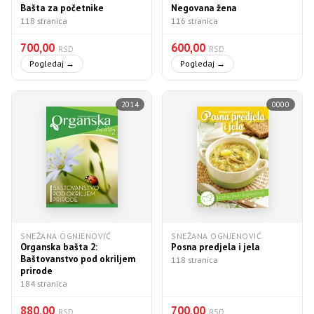
Bašta za početnike
Negovana žena
118 stranica
116 stranica
700,00
600,00
RSD
RSD
Pogledaj →
Pogledaj →
2014
0000
SNEŽANA OGNJENOVIĆ
SNEŽANA OGNJENOVIĆ
Organska bašta 2:
Posna predjela i jela
Baštovanstvo pod okriljem
118 stranica
prirode
184 stranica
880,00
700,00
RSD
RSD