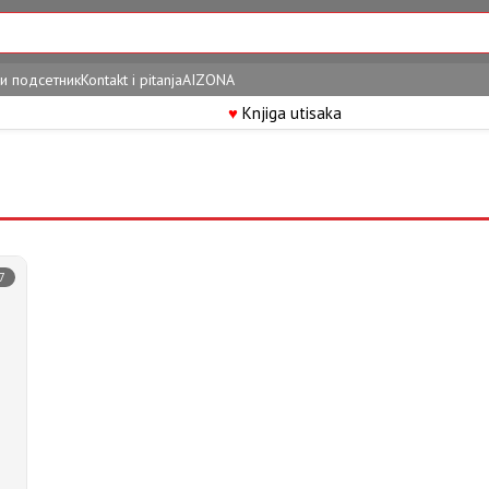
и подсетник
Kontakt i pitanja
AIZONA
♥
Knjiga utisaka
7