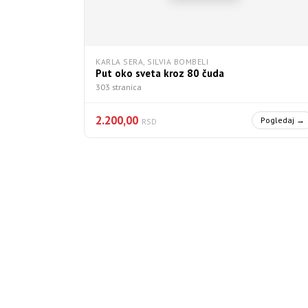
KARLA SERA, SILVIA BOMBELI
Put oko sveta kroz 80 čuda
303 stranica
2.200,00
Pogledaj →
RSD