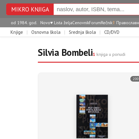
MIKRO KNJIGA
od 1984. god.
Novo
♥
Lista želja
Cenovnik
Forum
Rečnik
☦
Православн
Knjige
|
Osnovna škola
|
Srednja škola
|
CD/DVD
Silvia Bombeli
1
knjiga u ponudi
200